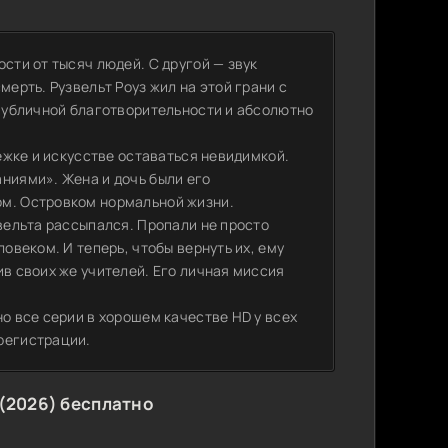
сти от тысяч людей. С другой — звук
мерть. Рузвельт Роуз жил на этой грани с
 публичной благотворительности и абсолютно
лежке и искусстве оставаться невидимкой.
ниями». Жена и дочь были его
ом. Островком нормальной жизни.
звельта рассыпался. Пропали не просто
ловеком. И теперь, чтобы вернуть их, ему
ив своих же учителей. Его личная миссия
но все серии в хорошем качестве HD у всех
регистрации.
(2026) бесплатно