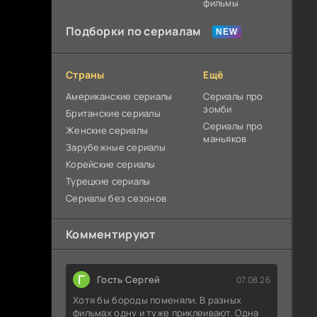
фильмы
Подборки по сериалам
Страны
Ещё
Американские сериалы
Сериалы про
зомби
Британские сериалы
Сериалы про
Женские сериалы
маньяков
Зарубежные сериалы
Корейские сериалы
Турецкие сериалы
Сериалы без сезонов
Комментируют
Г
Гость Сергей
07.08.26
Хотя бы бороды поменяли. В разных
фильмах одну и туже приклеивают. Одна