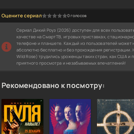
Оцените сериал
0
голосов
1
2
3
4
5
Сериал Дикий Роуз (2026) доступен для всех пользова
качестве на СмартТВ, игровых приставках, стационар
телефоне и планшете. Каждый из пользователей может 
абсолютно бесплатно и без прохождения регистрации. 
Wild Rose) трудились уроженцы таких стран, как США и
приятного просмотра и незабываемых впечатлений!
Рекомендовано к посмотру: