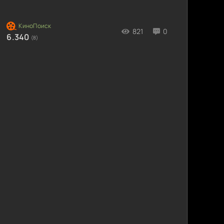
821
0
6.340
(8)