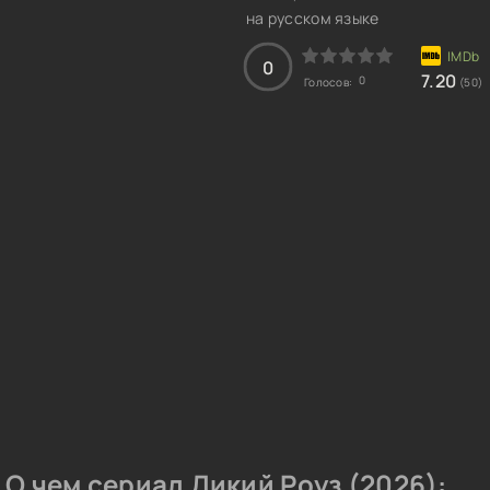
на русском языке
0
7.20
0
Голосов:
(50)
О чем сериал Дикий Роуз (2026):