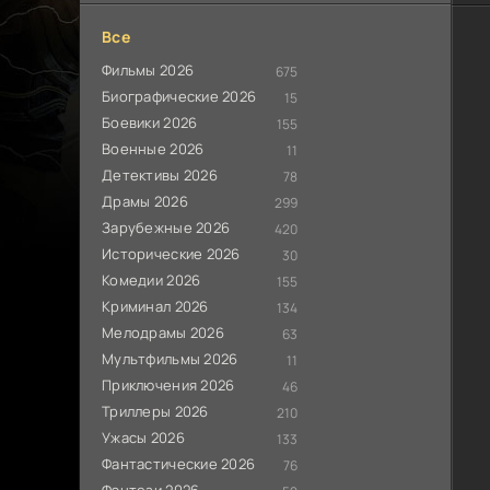
Все
Фильмы 2026
675
Биографические 2026
15
Боевики 2026
155
Военные 2026
11
Детективы 2026
78
Драмы 2026
299
Зарубежные 2026
420
Исторические 2026
30
Комедии 2026
155
Криминал 2026
134
Мелодрамы 2026
63
Мультфильмы 2026
11
Приключения 2026
46
Триллеры 2026
210
Ужасы 2026
133
Фантастические 2026
76