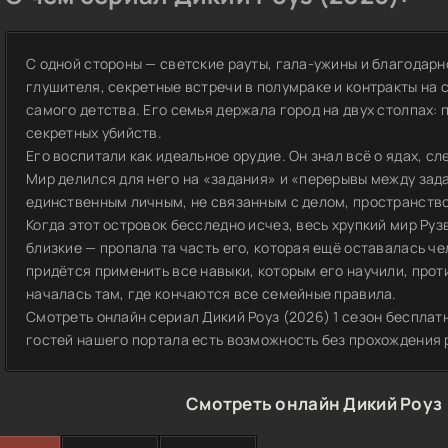
С одной стороны — светские рауты, гала-ужины и благодарно
глушителя, секретные встречи в полумраке и контракты на с
самого детства. Его семья держала город на двух столпах:
секретных убийств.
Его воспитали как идеальное орудие. Он знал всё о ядах, с
Мир делился для него на «задания» и «перерывы между зада
единственным личным, не связанным с делом, пространств
Когда этот островок бесследно исчез, весь хрупкий мир Ру
близкие — пропала та часть его, которая ещё оставалась че
придётся применить все навыки, которым его научили, прот
началась там, где кончаются все семейные правила.
Смотреть онлайн сериал Дикий Роуз (2026) 1 сезон бесплат
гостей нашего портала есть возможность без прохождения 
Смотреть онлайн Дикий Роуз 