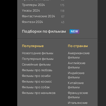
Триллеры 2024
175
Ужасы 2024
118
Фантастические 2024
67
Фэнтези 2024
43
Подборки по фильмам
Популярные
По странам
Новогодние фильмы
Американские
фильмы
Популярные фильмы
Английские
Cемейные фильмы
фильмы
Фильмы про любовь
Индийские
Фильмы про зомби
фильмы
Фильмы про космос
Китайские
Фильмы про собак
фильмы
Фильмы про маньяков
Французские
фильмы
Итальянские