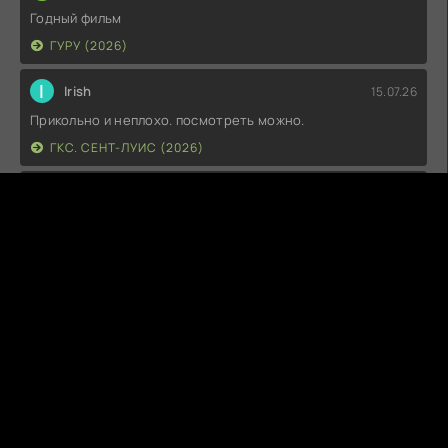
Годный фильм
ГУРУ (2026)
I
Irish
15.07.26
Прикольно и неплохо. посмотреть можно.
ГКС. СЕНТ-ЛУИС (2026)
Г
Гость максим
14.07.26
фильм не тот
ЭТО ХИТ! (2026)