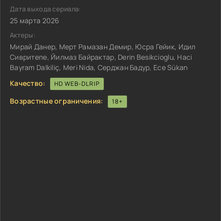
Дата выхода сериала:
25 марта 2026
Актеры:
Мирай Данер, Мерт Рамазан Демир, Юсра Гейик, Идил
Сивритепе, Йилмаз Байрактар, Derin Besikcioglu, Haci
Bayram Dalkiliç, Meri Nida, Серджан Бадур, Ece Sükan
Качество:
HD WEB-DLRIP
Возрастные ограничения:
18+