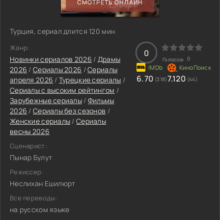
СМОТРЕТЬ ОНЛАЙН
Турция, сериал длится 120 мин
Жанр:
0
Новинки сериалов 2026
/
Драмы
0
Голосов:
2026
/
Сериалы 2026
/
Сериалы
6.70
7.120
апреля 2026
/
Турецкие сериалы
/
(318)
(44)
Сериалы с высоким рейтингом
/
Зарубежные сериалы
/
Фильмы
2026
/
Сериалы без сезонов
/
Женские сериалы
/
Сериалы
весны 2026
Сценарист:
Пынар Булут
Режиссер:
Неслихан Ешилюрт
Все переводы:
на русском языке