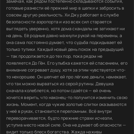
замечая, как рядом постепенно складываются события,
готовые разнести её прежний мир в щепки и забросить в
совсем другую реальность. Хи Джу работает в службе
безопасности аэропорта и изо всех сил старается
выглядеть уверенно, хотя дома скандалы не затихают ни
на день. Её родные давно махнули рукой на перемены, а
она сама постоянно думает, что судьба подкидывает ей
только тупики. Каждый новый день похож на предыдущий
— так продолжается до тех пор, пока рядом не
появляется До Гён. Его улыбка кажется ей спасением, его
внимание согревает душу, хотя за этим чувствуется что-
то нехорошее. Он шепчет ей про лёгкие деньги, намекает,
что так можно вырваться из серой рутины. Девушка
сначала колеблется, но потом сдаётся — ей очень
хочется верить, что наконец-то получится изменить свою
жизнь. Момент, когда чужие золотые слитки оказываются
у неё в руках, становится переломным. Всё внутри
переворачивается, будто прежние страхи исчезли,
уступив место новой силе. Она не думает об опасности —
видит только блеск богатства. Жажда наживы