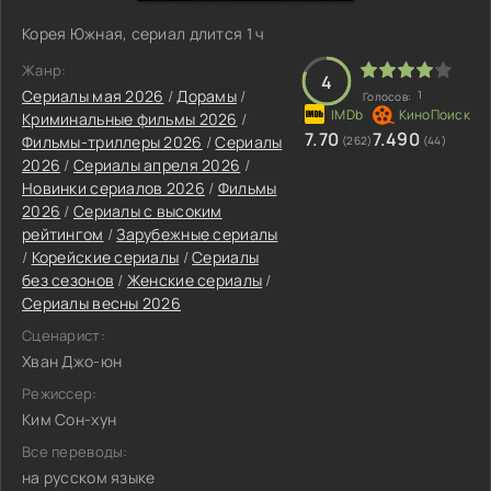
Корея Южная, сериал длится 1 ч
Жанр:
4
Сериалы мая 2026
/
Дорамы
/
1
Голосов:
Криминальные фильмы 2026
/
7.70
7.490
Фильмы-триллеры 2026
/
Сериалы
(262)
(44)
2026
/
Сериалы апреля 2026
/
Новинки сериалов 2026
/
Фильмы
2026
/
Сериалы с высоким
рейтингом
/
Зарубежные сериалы
/
Корейские сериалы
/
Сериалы
без сезонов
/
Женские сериалы
/
Сериалы весны 2026
Сценарист:
Хван Джо-юн
Режиссер:
Ким Сон-хун
Все переводы:
на русском языке