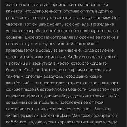
захватывает главную героиню почти мгновенно. Ей
кажется, что драгоценности открывают путь в другую
реальность, где не нужно экономить каждую копейку. Она
уверена: вот он, шанс начать всё сначала. Но желание
удержать награбленное бросает её в водоворот опасных
событий. Директор Пак отправляет людей на её поиски, и
она чувствует угрозу почти кожей. Каждый шаг
превращается в борьбу за выживание. Когда давление
становится слишком сильным, Хи Джу вынуждена уехать
из столицы и вернуться в место, которого когда-то
боялась. Gold Land встречает её яркими вывесками и
тяжёлым, спёртым воздухом. Город давно уже не
шахтёрский — он превратился в пространство, где азарт
сжирает людей быстрее любой бедности. Она вспоминает
старые конфликты, давние обиды, детские страхи. Чан Ук,
связанный с ней прошлым, преследует её с такой
настойчивостью, что становится страшно — будто он
читает её мысли. Детектив Джин Ман тоже подбирается
всё ближе, надеясь успеть предотвратить новую череду