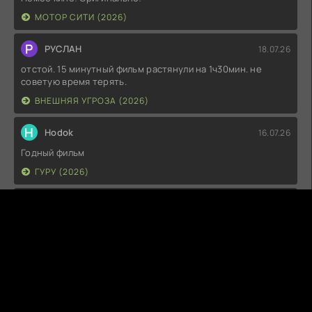
МОТОР СИТИ (2026)
Р
РУСЛАН
18.07.26
отстой. 15 минутный фильм растянули на 1ч30мин. не
советую время терять.
ВНЕШНЯЯ УГРОЗА (2026)
H
Hodok
16.07.26
Годный фильм
ГУРУ (2026)
I
Irish
15.07.26
Прикольно и неплохо. посмотреть можно.
ГКС. СЕНТ-ЛУИС (2026)