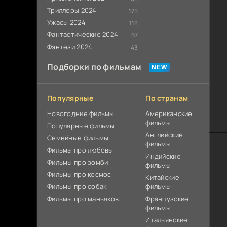
Триллеры 2024
175
Ужасы 2024
118
Фантастические 2024
67
Фэнтези 2024
43
Подборки по фильмам
Популярные
По странам
Новогодние фильмы
Американские
фильмы
Популярные фильмы
Английские
Cемейные фильмы
фильмы
Фильмы про любовь
Индийские
Фильмы про зомби
фильмы
Фильмы про космос
Китайские
Фильмы про собак
фильмы
Фильмы про маньяков
Французские
фильмы
Итальянские