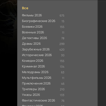
Все
Фильмы 2026
675
Биографические 2026
15
Боевики 2026
155
Военные 2026
11
Детективы 2026
78
Драмы 2026
299
Зарубежные 2026
420
Исторические 2026
30
Комедии 2026
155
Криминал 2026
134
Мелодрамы 2026
63
Мультфильмы 2026
11
Приключения 2026
46
Триллеры 2026
210
Ужасы 2026
133
Фантастические 2026
76