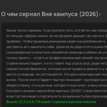
О чем сериал Вне кампуса (2026):
Ханна Уэллс наконец-то встретила того, кто её по-настояще
остальных сферах жизни, но когда дело доходит до секса и 
проблем. Чтобы привлечь внимание своего возлюбленного, 
заставить его заметить себя. Даже если ради этого нужно б
самоуверенного капитана хоккейной команды в обмен на усл
только одного — играть в профессиональный хоккей после о
стремительно падает, и это ставит под угрозу всё, ради чег
саркастичной брюнетке, которая хочет вызвать ревность у 
место в команде, он соглашается. Но один неожиданный поц
жизни. После этого Гарретт быстро понимает: притворяться
убедить Ханну, что мужчина, которого она хочет, очень силь
Смотреть онлайн сериал Вне кампуса (2026) 1 сезон беспла
всех гостей нашего портала есть возможность без прохожд
Вышли 1,2,3,4,5,6,7,8 серия 1 сезона в русской озвучке.