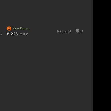
1 939
0
8.225
2)
(27592)