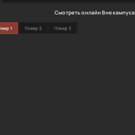
Смотреть онлайн Вне кампуса
леер 1
Плеер 2
Плеер 3