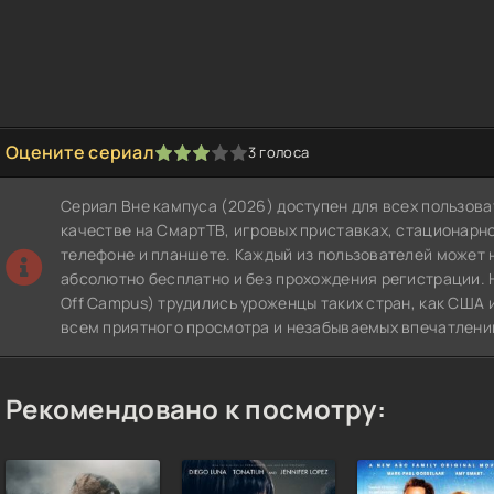
Оцените сериал
3
голоса
1
2
3
4
5
Сериал Вне кампуса (2026) доступен для всех пользов
качестве на СмартТВ, игровых приставках, стационар
телефоне и планшете. Каждый из пользователей может 
абсолютно бесплатно и без прохождения регистрации. 
Off Campus) трудились уроженцы таких стран, как США
всем приятного просмотра и незабываемых впечатлени
Рекомендовано к посмотру: