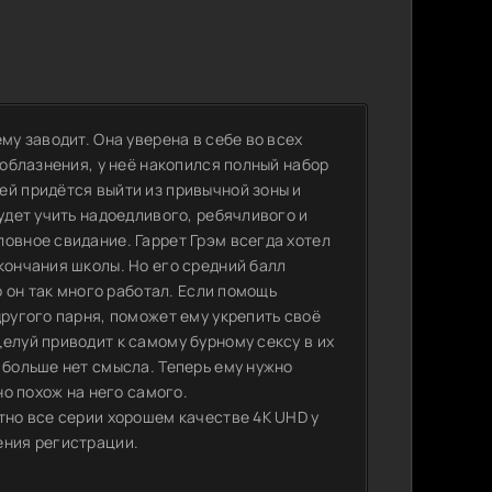
му заводит. Она уверена в себе во всех
соблазнения, у неё накопился полный набор
ей придётся выйти из привычной зоны и
удет учить надоедливого, ребячливого и
овное свидание. Гаррет Грэм всегда хотел
кончания школы. Но его средний балл
о он так много работал. Если помощь
другого парня, поможет ему укрепить своё
елуй приводит к самому бурному сексу в их
 больше нет смысла. Теперь ему нужно
но похож на него самого.
тно все серии хорошем качестве 4K UHD у
ения регистрации.