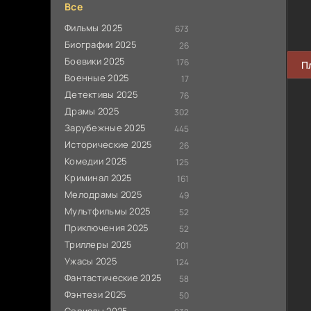
Все
Фильмы 2025
673
Биографии 2025
26
Боевики 2025
176
П
Военные 2025
17
Детективы 2025
76
Драмы 2025
302
Зарубежные 2025
445
Исторические 2025
26
Комедии 2025
125
Криминал 2025
161
Мелодрамы 2025
49
Мультфильмы 2025
52
Приключения 2025
52
Триллеры 2025
201
Ужасы 2025
124
Фантастические 2025
58
Фэнтези 2025
50