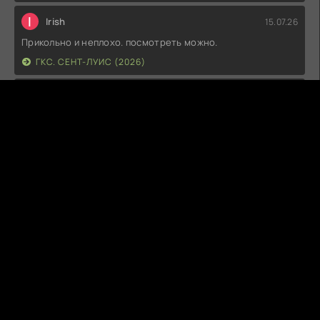
I
Irish
15.07.26
Прикольно и неплохо. посмотреть можно.
ГКС. СЕНТ-ЛУИС (2026)
Г
Гость максим
14.07.26
фильм не тот
ЭТО ХИТ! (2026)