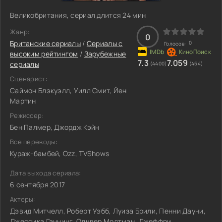
Великобритания, сериал длится 24 мин
Жанр:
0
Британские сериалы
/
Сериалы с
0
Голосов:
высоким рейтингом
/
Зарубежные
7.3
7.059
сериалы
(4400)
(454)
Сценарист:
Саймон Блэкуэлл, Уилл Смит, Йен
Мартин
Режиссер:
Бен Палмер, Джордж Кэйн
Все переводы:
Кураж-бамбей, Ozz, TVShows
Дата выхода сериала:
6 сентября 2017
Актеры:
Дэвид Митчелл, Роберт Уэбб, Луиза Брили, Пенни Дауни,
Джессика Ганнинг, Оливер Молтман, Джеффри