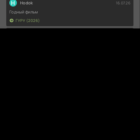
H
Hodok
16.07.26
Годный фильм
ГУРУ (2026)
I
Irish
15.07.26
Прикольно и неплохо. посмотреть можно.
ГКС. СЕНТ-ЛУИС (2026)