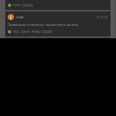
ГУРУ (2026)
I
Irish
15.07.26
Прикольно и неплохо. посмотреть можно.
ГКС. СЕНТ-ЛУИС (2026)
Г
Гость максим
14.07.26
фильм не тот
ЭТО ХИТ! (2026)