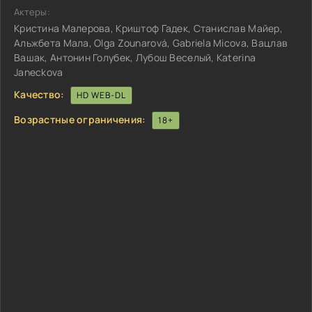
Актеры:
Кристина Малерова, Криштоф Гадек, Станислав Майер,
Альжбета Мала, Olga Zounarová, Gabriela Micova, Вацлав
Вашак, Антонин Голубек, Лубош Веселый, Katerina
Janeckova
Качество:
HD WEB-DL
Возрастные ограничения:
18+