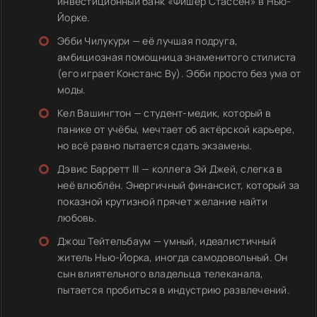
инвестиционный банк «Фишер Стассен» в Нью-
Йорке.
Эбби Чилукури — её лучшая подруга,
амбициозная помощница знаменитого стилиста
(его играет Констанс Ву). Эбби просто без ума от
моды.
Кел Вашингтон — студент-медик, который в
панике от учёбы, мечтает об актёрской карьере,
но всё равно пытается сдать экзамены.
Дэвис Барретт III — коллега Эй Джей, слегка в
неё влюблён. Энергичный финансист, который за
показной крутизной прячет желание найти
любовь.
Джош Тейтельбаум — умный, идеалистичный
житель Нью-Йорка, иногда самодовольный. Он
сын влиятельного владельца телеканала,
пытается пробиться в индустрию развлечений.