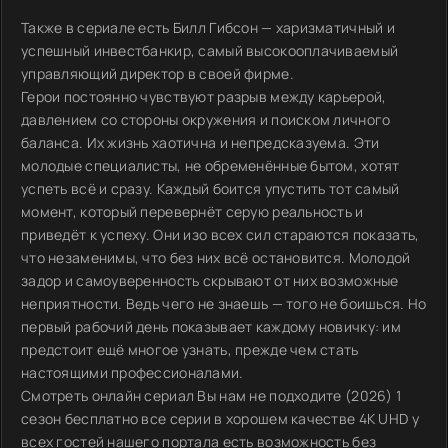
Также в сериале есть Билл Гибсон — харизматичный и
успешный инвестбанкир, самый высокооплачиваемый
управляющий директор в своей фирме.
Герои постоянно чувствуют разрыв между карьерой,
давлением со стороны окружения и поиском личного
баланса. Их жизнь хаотична и непредсказуема. Эти
молодые специалисты, не обременённые бытом, хотят
успеть всё и сразу. Каждый боится упустить тот самый
момент, который перевернёт серую реальность и
приведёт к успеху. Они изо всех сил стараются показать,
что незаменимы, что без них всё остановится. Молодой
задор и самоуверенность скрывают от них возможные
неприятности. Ведь чего не знаешь — того не боишься. Но
первый рабочий день показывает каждому новичку: им
предстоит ещё многое узнать, прежде чем стать
настоящими профессионалами.
Смотреть онлайн сериал Вы нам не подходите (2026) 1
сезон бесплатно все серии в хорошем качестве 4K UHD у
всех гостей нашего портала есть возможность без