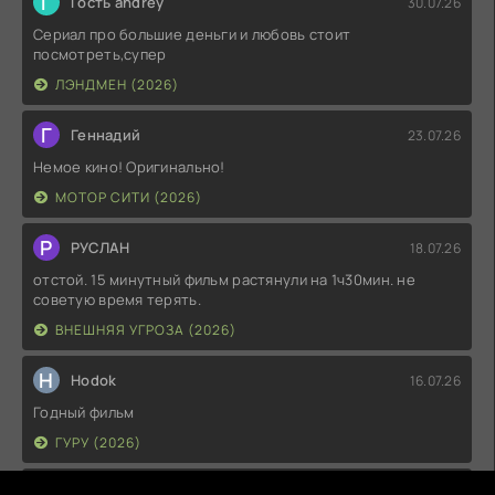
Г
Гость andrey
30.07.26
Сериал про большие деньги и любовь стоит
посмотреть,супер
ЛЭНДМЕН (2026)
Г
Геннадий
23.07.26
Немое кино! Оригинально!
МОТОР СИТИ (2026)
Р
РУСЛАН
18.07.26
отстой. 15 минутный фильм растянули на 1ч30мин. не
советую время терять.
ВНЕШНЯЯ УГРОЗА (2026)
H
Hodok
16.07.26
Годный фильм
ГУРУ (2026)
I
Irish
15.07.26