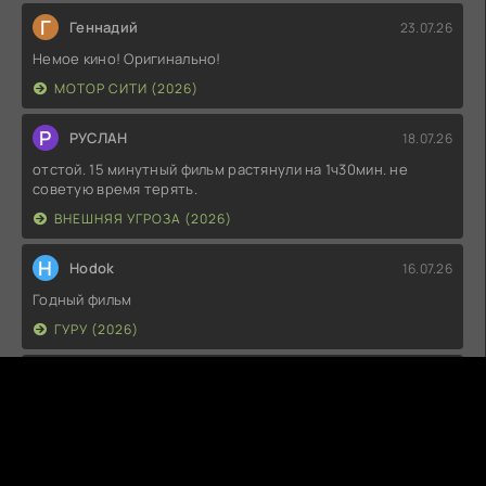
Г
Геннадий
23.07.26
Немое кино! Оригинально!
МОТОР СИТИ (2026)
Р
РУСЛАН
18.07.26
отстой. 15 минутный фильм растянули на 1ч30мин. не
советую время терять.
ВНЕШНЯЯ УГРОЗА (2026)
H
Hodok
16.07.26
Годный фильм
ГУРУ (2026)
I
Irish
15.07.26
Прикольно и неплохо. посмотреть можно.
ГКС. СЕНТ-ЛУИС (2026)