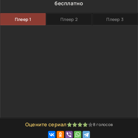
бесплатно
Плеер 1
Плеер 2
Плеер 3
Оцените сериал
8
голосов
80
1
2
3
4
5