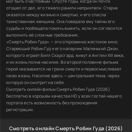
мог быть счастливым. Спустя годы, когда он почти
отошел от дел, его тяжело ранили неприятели. Старик
оказался между жизнью и смертью, и его спасла
таинственная женщина. Она поведала ему тайны его
судьбы и пообещала помочь выжить, если он согласится
выполнить её сложные требования.
«Смерть Робин Гуда» — это откровенно жестокое кино.
Стареющий Робин Гуд и его напарник Маленький Джон,
которого играет Билл Скарсгард, живут в Англии XIII века,
и их жизнь полна насилия. Во второй половине фильма
герой оказывается на грани смерти и переосмысливает
свою жизнь. Насилие здесь — центральная тема, через
которую он смотрит на себя.
Смотреть онлайн фильм Смерть Робин Гуда (2026)
бесплатно в хорошем качестве HD у всех гостей нашего
портала есть возможность без прохождения
регистрации.
Смотреть онлайн Смерть Робин Гуда (2026)