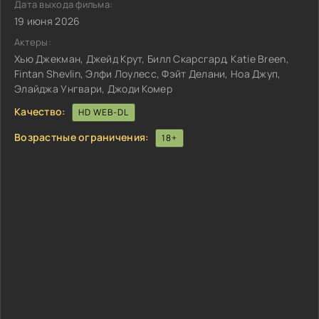
Дата выхода фильма:
19 июня 2026
Актеры:
Хью Джекман, Джейд Крут, Билл Скарсгард, Katie Breen,
Fintan Shevlin, Элфи Лоулесс, Фэйт Делани, Ноа Джуп,
Элайджа Унгвари, Джоди Комер
Качество:
HD WEB-DL
Возрастные ограничения:
18+