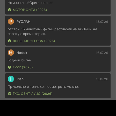
Немое кино! Оригинально!
МОТОР СИТИ (2026)
Р
РУСЛАН
18.07.26
отстой. 15 минутный фильм растянули на 1ч30мин. не
советую время терять.
ВНЕШНЯЯ УГРОЗА (2026)
H
Hodok
16.07.26
Годный фильм
ГУРУ (2026)
I
Irish
15.07.26
Прикольно и неплохо. посмотреть можно.
ГКС. СЕНТ-ЛУИС (2026)
Г
Гость максим
14.07.26
фильм не тот