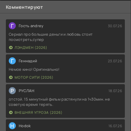
Комментируют
Г
Гость andrey
30.07.26
Сериал про большие деньги и любовь стоит
посмотреть,супер
ЛЭНДМЕН (2026)
Г
Геннадий
23.07.26
Немое кино! Оригинально!
МОТОР СИТИ (2026)
Р
РУСЛАН
18.07.26
отстой. 15 минутный фильм растянули на 1ч30мин. не
советую время терять.
ВНЕШНЯЯ УГРОЗА (2026)
H
Hodok
16.07.26