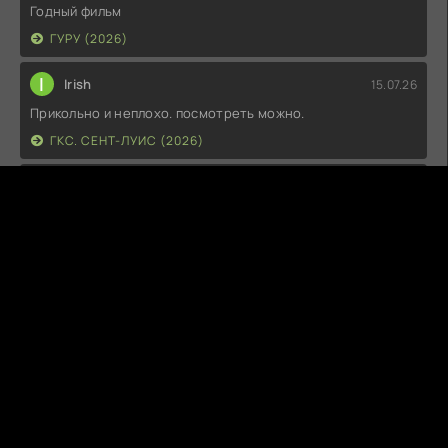
Годный фильм
ГУРУ (2026)
I
Irish
15.07.26
Прикольно и неплохо. посмотреть можно.
ГКС. СЕНТ-ЛУИС (2026)
Г
Гость максим
14.07.26
фильм не тот
ЭТО ХИТ! (2026)