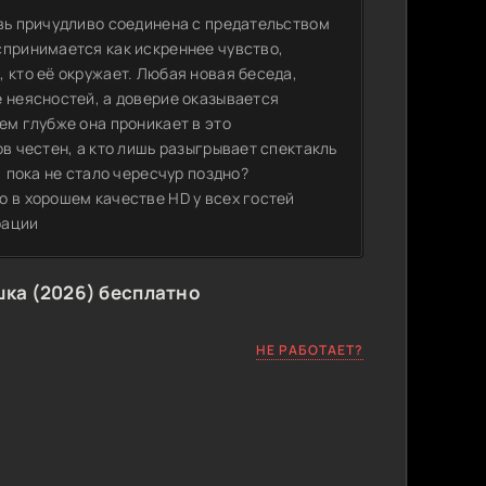
овь причудливо соединена с предательством
спринимается как искреннее чувство,
 кто её окружает. Любая новая беседа,
е неясностей, а доверие оказывается
ем глубже она проникает в это
в честен, а кто лишь разыгрывает спектакль
, пока не стало чересчур поздно?
о в хорошем качестве HD у всех гостей
рации
шка (2026) бесплатно
НЕ РАБОТАЕТ?