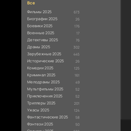
Все
Фильмы 2025
673
Биографии 2025
26
Боевики 2025
176
Военные 2025
17
Детективы 2025
76
Драмы 2025
302
Зарубежные 2025
445
Исторические 2025
26
Комедии 2025
125
Криминал 2025
161
Мелодрамы 2025
49
Мультфильмы 2025
52
Приключения 2025
52
Триллеры 2025
201
Ужасы 2025
124
Фантастические 2025
58
Фэнтези 2025
50
0