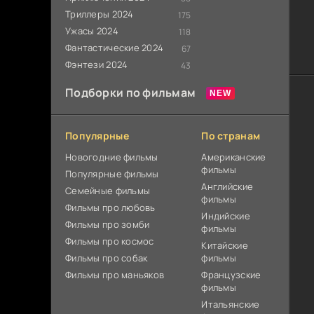
Триллеры 2024
175
Ужасы 2024
118
Фантастические 2024
67
Фэнтези 2024
43
Подборки по фильмам
Популярные
По странам
Новогодние фильмы
Американские
фильмы
Популярные фильмы
Английские
Cемейные фильмы
фильмы
Фильмы про любовь
Индийские
Фильмы про зомби
фильмы
Фильмы про космос
Китайские
Фильмы про собак
фильмы
Фильмы про маньяков
Французские
фильмы
Итальянские