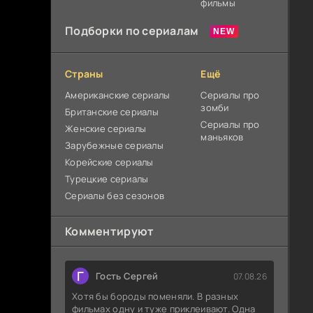
фильмы
Подборки по сериалам
Страны
Ещё
Американские сериалы
Сериалы про
зомби
Британские сериалы
Сериалы про
Женские сериалы
маньяков
Зарубежные сериалы
Корейские сериалы
Турецкие сериалы
Сериалы без сезонов
Комментируют
Г
Гость Сергей
07.08.26
Хотя бы бороды поменяли. В разных
фильмах одну и туже приклеивают. Одна