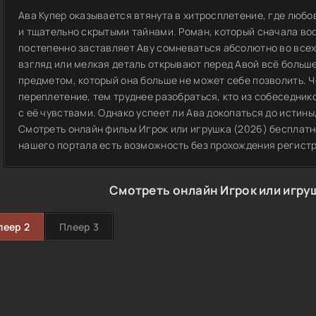
Ава Купер оказывается втянута в хитросплетение, где люб
и тщательно скрытыми тайнами. Роман, который сначала во
постепенно заставляет Аву сомневаться абсолютно во всех,
взгляд или мелкая деталь открывают перед Авой всё больш
предметом, который она больше не может себе позволить. Ч
переплетение, тем труднее разобраться, кто из собеседнико
с её чувствами. Однако успеет ли Ава докопаться до истины
Смотреть онлайн фильм Игрок или игрушка (2026) бесплатн
нашего портала есть возможность без прохождения регист
Смотреть онлайн Игрок или игру
леер 2
Плеер 3