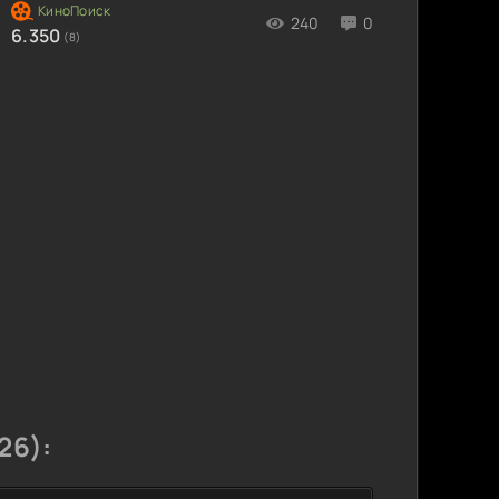
240
0
6.350
(8)
26):