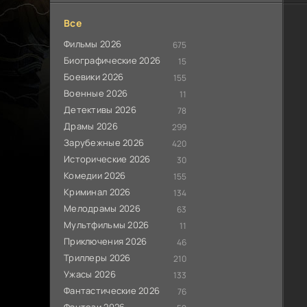
Все
Фильмы 2026
675
Биографические 2026
15
Боевики 2026
155
Военные 2026
11
Детективы 2026
78
Драмы 2026
299
Зарубежные 2026
420
Исторические 2026
30
Комедии 2026
155
Криминал 2026
134
Мелодрамы 2026
63
Мультфильмы 2026
11
Приключения 2026
46
Триллеры 2026
210
Ужасы 2026
133
Фантастические 2026
76