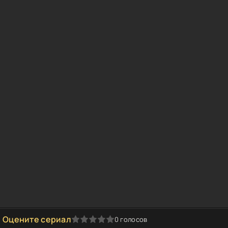
Оцените сериал
0
голосов
1
2
3
4
5