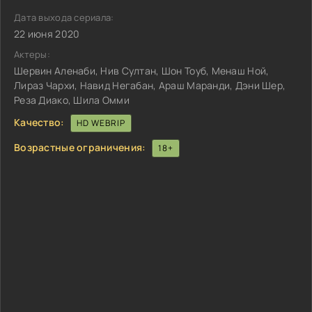
Дата выхода сериала:
22 июня 2020
Актеры:
Шервин Аленаби, Нив Султан, Шон Тоуб, Менаш Ной,
Лираз Чархи, Навид Негабан, Араш Маранди, Дэни Шер,
Реза Диако, Шила Омми
Качество:
HD WEBRIP
Возрастные ограничения:
18+