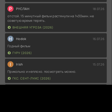
Р
РУСЛАН
18.07.26
отстой. 15 минутный фильм растянули на 1ч30мин. не
советую время терять.
ВНЕШНЯЯ УГРОЗА (2026)
H
Hodok
16.07.26
Годный фильм
ГУРУ (2026)
I
Irish
15.07.26
Прикольно и неплохо. посмотреть можно.
ГКС. СЕНТ-ЛУИС (2026)
Г
Гость максим
14.07.26
фильм не тот
ЭТО ХИТ! (2026)