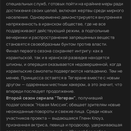
специальных служб, готовых пойти на крайние меры ради
достижения своих целей, включая жертвы среди мирного
населения. Одновременно демонстрируется внутренняя
напряженность в иранском обществе, где не все
поддерживают действующий режим, а подпольные
вечеринки и распространение запрещенных веществ
становятся своеобразным бунтом против власти.
Финал первого сезона сохраняет интригу: как в
израильской, так и в иранской разведке находятся
шпионы, и операция оказывается недовершенной, когда
израильские самолеты подвергаются нападению. Тем не
менее, Принцесса остается в Тегеране вместе с новым
другом — одаренным местным хакером, а это значит, что
впереди последует продолжение.
Второй сезон сериала "Тегеран"
, получивший
подзаголовок "Новая Миссия", обещает зрителям новые
неожиданные повороты и свежие лица. Среди новых
участников проекта — выдающаяся Гленн Клоуз,
признанная актриса, певица и продюсер, удерживающая