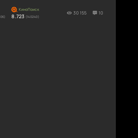
30 155
10
8.723
806)
(140240)