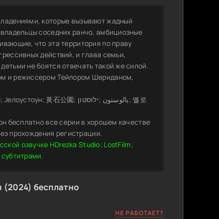
владениями, которые вызывают жадный
 владельцы соседних ранчо, амбициозные
ивающие, что эта территория по праву
грессивных действий, и глава семьи,
детьми не боятся отвечать такой же силой.
ом и режиссером Тейлором Шериданом,
黃石公園; يالوستون ;ילוסטון; 옐로
он бесплатно все серии в хорошем качестве
 без прохождения регистрации.
 в русской озвучке HDrezka Studio; LostFilm;
с субтитрами.
 (2024) бесплатно
НЕ РАБОТАЕТ?