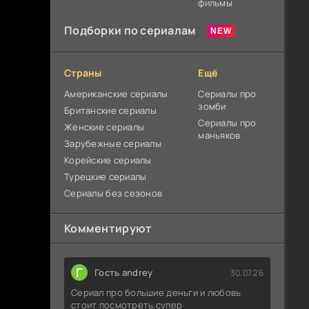
фильмы
Подборки по сериалам
Страны
Ещё
Американские сериалы
Сериалы про
зомби
Британские сериалы
Сериалы про
Женские сериалы
маньяков
Зарубежные сериалы
Корейские сериалы
Турецкие сериалы
Сериалы без сезонов
Комментируют
Г
Гость andrey
30.07.26
Сериал про большие деньги и любовь
стоит посмотреть,супер