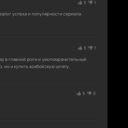
3
1
залог успеха и популярности сериала.
3
1
ер в главной роли и умопомрачительный
, но и купить ковбойскую шляпу.
5
0