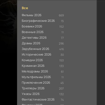
Все
Фильмы 2026
669
Биографические 2026
15
Боевики 2026
152
Военные 2026
11
Детективы 2026
77
Драмы 2026
296
Зарубежные 2026
416
Исторические 2026
30
Комедии 2026
153
Криминал 2026
133
Мелодрамы 2026
61
Мультфильмы 2026
11
Приключения 2026
45
Триллеры 2026
207
Ужасы 2026
132
Фантастические 2026
74