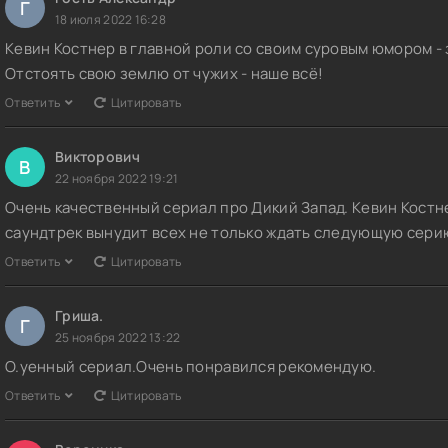
Г
18 июля 2022 16:28
Кевин Костнер в главной роли со своим суровым юмором - 
Отстоять свою землю от чужих - наше всё!
Ответить
Цитировать
Викторович
В
22 ноября 2022 19:21
Очень качественный сериал про Дикий Запад. Кевин Костн
саундтрек вынудит всех не только ждать следующую серию
Ответить
Цитировать
Гриша.
Г
25 ноября 2022 13:22
О.уенный сериал.Очень понравился рекомендую.
Ответить
Цитировать