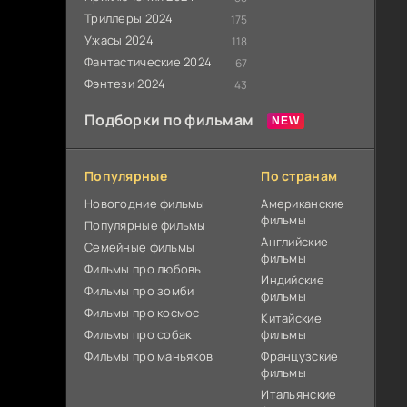
Триллеры 2024
175
Ужасы 2024
118
Фантастические 2024
67
Фэнтези 2024
43
Подборки по фильмам
Популярные
По странам
Новогодние фильмы
Американские
фильмы
Популярные фильмы
Английские
Cемейные фильмы
фильмы
Фильмы про любовь
Индийские
Фильмы про зомби
фильмы
Фильмы про космос
Китайские
Фильмы про собак
фильмы
Фильмы про маньяков
Французские
фильмы
Итальянские