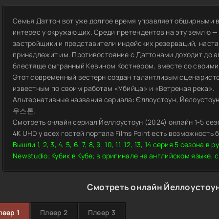
Семья Даттон вот уже долгое время управляет обширными 
интерес у окружающих. Среди претендентов на эту землю —
застройщики и представители индейских резерваций, наста
принадлежит им. Противостояние с Даттонами доходит до а
блестяще сыгранный Кевином Костнером, вместе со своими 
Этот современный вестерн создан талантливым сценарист
известным по своим работам «Убийца» и «Ветреная река».
Альтернативные названия сериала: Єллоустоун; Йелоустоун; Јелоустоун; 
우스톤.
Смотреть онлайн сериал Йеллоустоун (2024) онлайн 1-5 сез
4K UHD у всех гостей портала Films Point есть возможность
Вышли 1, 2, 3, 4, 5, 6, 7, 8, 9, 10, 11, 12, 13, 14 серия 5 сезона
Newstudio; Кубик в Кубе; в оригинале на английском языке, 
Смотреть онлайн Йеллоустоун
леер 1
Плеер 2
Плеер 3