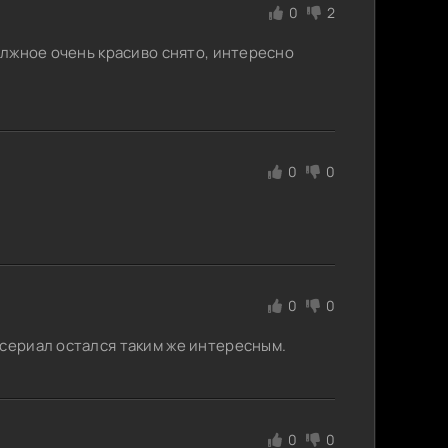
0
2
должное очень красиво снято, интересно
0
0
0
0
 сериал остался таким же интересным.
0
0