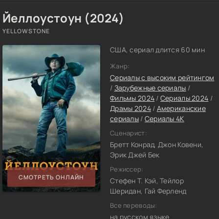
Йеллоустоун (2024)
YELLOWSTONE
США, сериал длится 60 мин
Жанр:
Сериалы с высоким рейтингом
/
Зарубежные сериалы
/
Фильмы 2024
/
Сериалы 2024
/
Драмы 2024
/
Американские
сериалы
/
Сериалы 4K
Сценарист:
Бретт Конрад, Джон Ковени,
Эрик Джей Бек
Режиссер:
СМОТРЕТЬ ОНЛАЙН
Стефен Т. Кэй, Тейлор
Шеридан, Гай Ферленд
Все переводы:
на русском языке