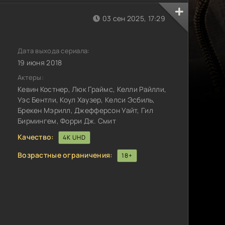
03 сен 2025, 17:29
Дата выхода сериала:
19 июня 2018
Актеры:
Кевин Костнер, Люк Граймс, Келли Райлли,
Уэс Бентли, Коул Хаузер, Келси Эсбиль,
Брекен Мэрилл, Джефферсон Уайт, Гил
Бирмингем, Форри Дж. Смит
Качество:
4K UHD
Возрастные ограничения:
18+