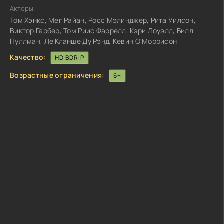
Актеры:
Том Хэнкс, Мег Райан, Росс Мэлинджер, Рита Уилсон,
Виктор Гарбер, Том Риис Фаррелл, Кэри Лоуэлл, Билл
Пуллман, Ле Кланше Ду Рэнд, Кевин О'Моррисон
Качество:
HD BDRIP
Возрастные ограничения:
6+