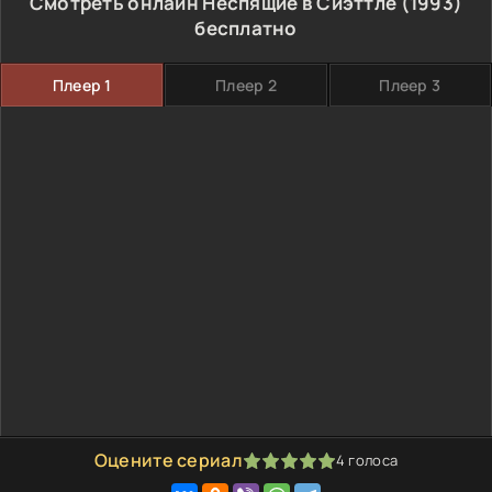
Смотреть онлайн Неспящие в Сиэттле (1993)
бесплатно
Плеер 1
Плеер 2
Плеер 3
Оцените сериал
4
голоса
100
1
2
3
4
5