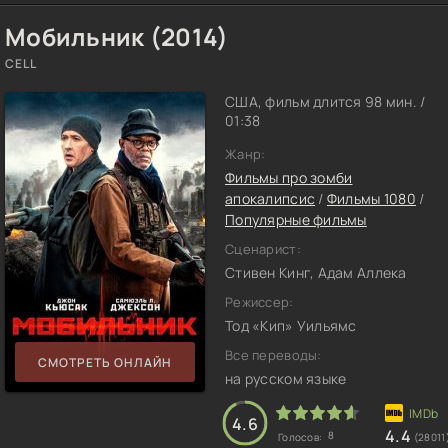
Мобильник (2014)
CELL
США, фильм длится 98 мин. /
01:38
Жанр:
Фильмы про зомби
апокалипсис
/
Фильмы 1080
/
Популярные фильмы
Сценарист:
Стивен Кинг, Адам Аллека
Режиссер:
Тод «Кип» Уильямс
Все переводы:
СМОТРЕТЬ ОНЛАЙН
на русском языке
4.6
4.4
8
Голосов:
(28011