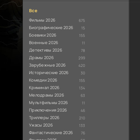
Все
Фильмы 2026
675
Биографические 2026
15
Боевики 2026
155
Военные 2026
11
Детективы 2026
78
Драмы 2026
299
Зарубежные 2026
420
Исторические 2026
30
Комедии 2026
155
Криминал 2026
134
Мелодрамы 2026
63
Мультфильмы 2026
11
Приключения 2026
46
Триллеры 2026
210
Ужасы 2026
133
Фантастические 2026
76