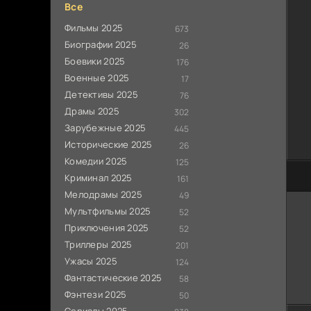
Все
Фильмы 2025
673
Биографии 2025
26
Боевики 2025
176
Военные 2025
17
Детективы 2025
76
Драмы 2025
302
Зарубежные 2025
445
Исторические 2025
26
Комедии 2025
125
100
Криминал 2025
161
Мелодрамы 2025
49
Мультфильмы 2025
52
Приключения 2025
52
Триллеры 2025
201
Ужасы 2025
124
Фантастические 2025
58
Фэнтези 2025
50