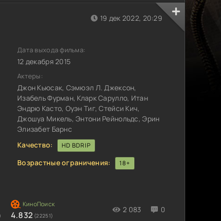
19 дек 2022, 20:29
Дата выхода фильма:
12 декабря 2015
Актеры:
Джон Кьюсак, Сэмюэл Л. Джексон,
Изабель Фурман, Кларк Сарулло, Итан
Эндрю Касто, Оуэн Тиг, Стейси Кич,
Джошуа Микель, Энтони Рейнольдс, Эрин
Элизабет Барнс
Качество:
HD BDRIP
Возрастные ограничения:
18+
2 083
0
4.832
)
(22251)