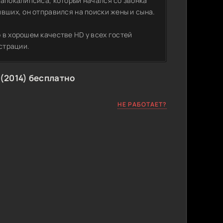
 апокалипсиса, который начался со звонка
вших, он отправился на поиски жены и сына.
 в хорошем качестве HD у всех гостей
страции.
(2014) бесплатно
НЕ РАБОТАЕТ?