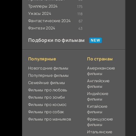
Триллеры 2024
175
Ужасы 2024
118
Фантастические 2024
67
Фэнтези 2024
43
Подборки по фильмам
Популярные
По странам
Новогодние фильмы
Американские
фильмы
Популярные фильмы
Английские
Cемейные фильмы
фильмы
Фильмы про любовь
Индийские
Фильмы про зомби
фильмы
Фильмы про космос
Китайские
Фильмы про собак
фильмы
Фильмы про маньяков
Французские
фильмы
Итальянские