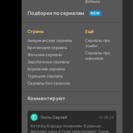
фильмы
Подборки по сериалам
Страны
Ещё
Американские сериалы
Сериалы про
зомби
Британские сериалы
Сериалы про
Женские сериалы
маньяков
Зарубежные сериалы
Корейские сериалы
Турецкие сериалы
Сериалы без сезонов
Комментируют
Г
Гость Сергей
07.08.26
Хотя бы бороды поменяли. В разных
фильмах одну и туже приклеивают. Одна