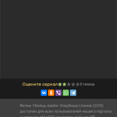
Оцените сериал
3
голоса
40
1
2
3
4
5
Фильм Убийцы зомби: Кладбище слонов (2015)
доступен для всех пользователей нашего портала
в хорошем HD HDTV качестве на СмартТВ,