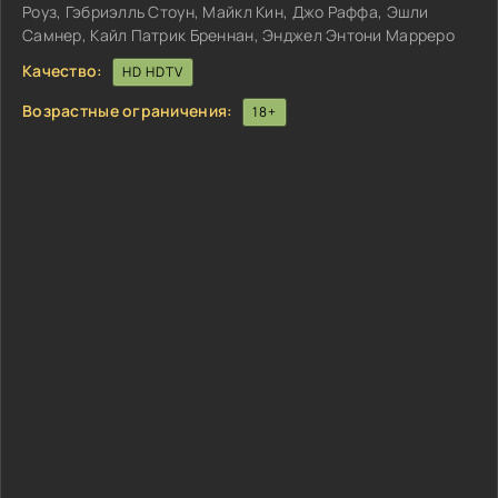
Роуз, Гэбриэлль Стоун, Майкл Кин, Джо Раффа, Эшли
Самнер, Кайл Патрик Бреннан, Энджел Энтони Марреро
Качество:
HD HDTV
Возрастные ограничения:
18+