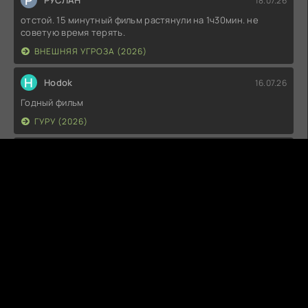
Р
РУСЛАН
18.07.26
отстой. 15 минутный фильм растянули на 1ч30мин. не
советую время терять.
ВНЕШНЯЯ УГРОЗА (2026)
H
Hodok
16.07.26
Годный фильм
ГУРУ (2026)
I
Irish
15.07.26
Прикольно и неплохо. посмотреть можно.
ГКС. СЕНТ-ЛУИС (2026)