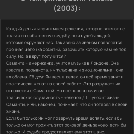
(2003):
Каждый день мы принимаем решения, которые влияют не
только на собственную судьбу, но и судьбы людей,
которые окружают нас. Так звено за звеном появляется
прочная цепочка событий, разрушить которую нам не под
силу. Но, а вдруг получится?
Саманта – американка, учится музыке в Лондоне. Она
красива, порывиста, импульсивна и эмоциональна - она
влюблена. Её друг Ян весь в делах, он всё время занят и
практически женат на своей работе. Это разрушает их
отношения с Самантой. Но всё переворачивает
трагическая случайность - нелепое ДТП уносит жизнь
Саманты, и Ян, наконец, понимает, что он потерял в своей
жизни.
Если бы только Ян мог повернуть время вспять, если бы
только он мог прожить этот роковой день заново, если бы
только. И судьба предоставляет ему этот шанс.