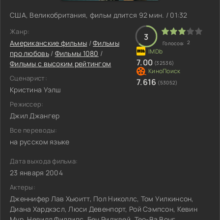
США, Великобритания, фильм длится 92 мин. / 01:32
Жанр:
3
Американские фильмы
/
Фильмы
2
Голосов:
про любовь
/
Фильмы 1080
/
7.00
Фильмы с высоким рейтингом
(32536)
Сценарист:
7.616
(53052)
Кристина Уэлш
Режиссер:
Джил Джангер
Все переводы:
на русском языке
Дата выхода фильма:
23 января 2004
Актеры:
Дженнифер Лав Хьюитт, Пол Николлс, Том Уилкинсон,
Диана Хардкэсл, Люси Девенпорт, Рой Сэмпсон, Кевин
Мур, Невилл Филлипс, Бен Риджвей, Тео-Ва Вонг