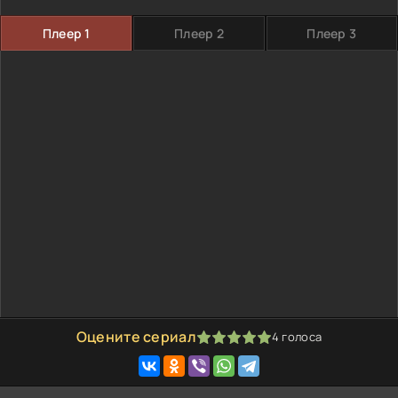
Плеер 1
Плеер 2
Плеер 3
Оцените сериал
4
голоса
100
1
2
3
4
5