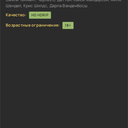
Шендел, Крис Шилдс, Дарла Ванденбосш
Качество:
HD HDRIP
Возрастные ограничения:
18+