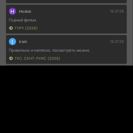
H
Hodok
16.07.26
Годный фильм
ГУРУ (2026)
I
Irish
15.07.26
Прикольно и неплохо. посмотреть можно.
ГКС. СЕНТ-ЛУИС (2026)
Г
Гость максим
14.07.26
фильм не тот
ЭТО ХИТ! (2026)