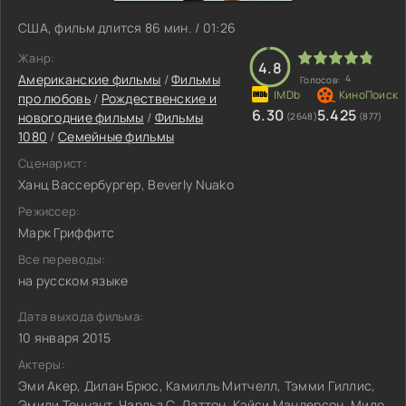
США, фильм длится 86 мин. / 01:26
Жанр:
4.8
Американские фильмы
/
Фильмы
4
Голосов:
про любовь
/
Рождественские и
6.30
5.425
новогодние фильмы
/
Фильмы
(2648)
(877)
1080
/
Семейные фильмы
Сценарист:
Ханц Вассербургер, Beverly Nuako
Режиссер:
Марк Гриффитс
Все переводы:
на русском языке
Дата выхода фильма:
10 января 2015
Актеры:
Эми Акер, Дилан Брюс, Камилль Митчелл, Тэмми Гиллис,
Эмили Теннант, Чарльз С. Даттон, Кэйси Мандерсон, Мило