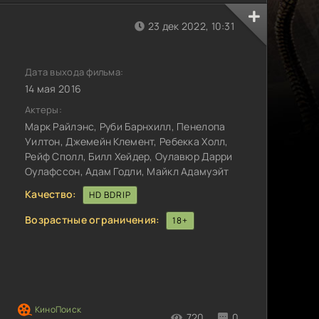
23 дек 2022, 10:31
Дата выхода фильма:
14 мая 2016
Актеры:
Марк Райлэнс, Руби Барнхилл, Пенелопа
Уилтон, Джемейн Клемент, Ребекка Холл,
Рейф Сполл, Билл Хейдер, Оулавюр Дарри
Оулафссон, Адам Годли, Майкл Адамуэйт
Качество:
HD BDRIP
Возрастные ограничения:
18+
720
0