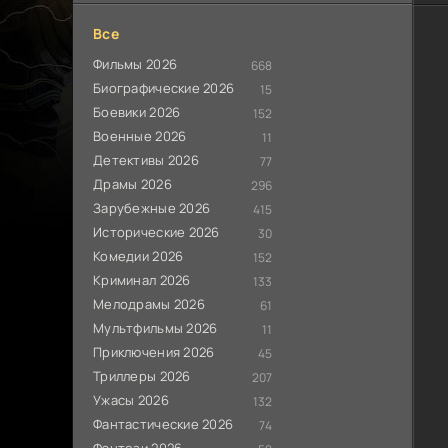
Все
Фильмы 2026
668
Биографические 2026
15
Боевики 2026
152
Военные 2026
11
Детективы 2026
77
Драмы 2026
296
Зарубежные 2026
415
Исторические 2026
30
Комедии 2026
152
Криминал 2026
133
Мелодрамы 2026
61
Мультфильмы 2026
11
Приключения 2026
45
Триллеры 2026
207
Ужасы 2026
132
Фантастические 2026
74