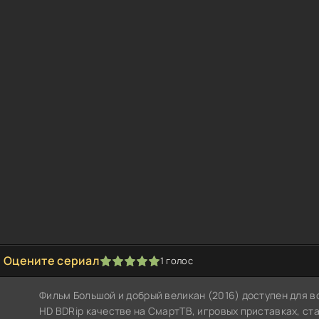
Оцените сериал
1
голос
1
2
3
4
5
Фильм Большой и добрый великан (2016) доступен для 
HD BDRip качестве на СмартТВ, игровых приставках, с