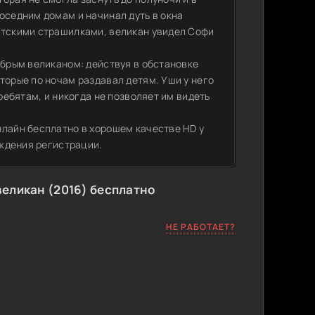
оседним домам и начинал дуть в окна
етскими страшилками, великан увидел Софи
обрым великаном: действуя в обстановке
торые по ночам раздавал детям. Уши у него
 ребятам, и никогда не позволяет им видеть
нлайн бесплатно в хорошем качестве HD у
ождения регистрации.
еликан (2016) бесплатно
НЕ РАБОТАЕТ?