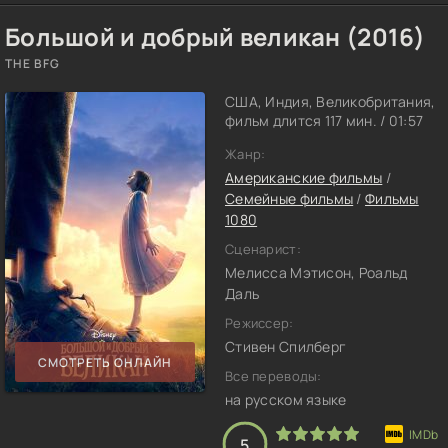
Большой и добрый великан (2016)
THE BFG
США, Индия, Великобритания,
фильм длится 117 мин. / 01:57
Жанр:
Американские фильмы
/
Семейные фильмы
/
Фильмы
1080
Сценарист:
Мелисса Мэтисон, Роальд
Даль
Режиссер:
Стивен Спилберг
СМОТРЕТЬ ОНЛАЙН
Все переводы:
на русском языке
5