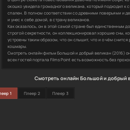
окошко увидела громадного великана, который подходил к с
спален. В полном соответствии со древними поверьями и д
и унес к себе домой, в страну великанов.
Как оказалось, он в этой самой стране был единственным д
строгой секретности, он коллекционировал хорошие сны, ко
устроены таким образом, что он слышит, что и о чём снится
кошмары.
Смотреть онлайн фильм Большой и добрый великан (2016) о
всех гостей портала Films Point есть возможность без прох
Смотреть онлайн Большой и добрый в
леер 1
Плеер 2
Плеер 3