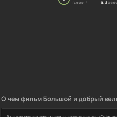
6.3
1
Голосов:
(85869
О чем фильм Большой и добрый вели
В центре сюжета повествования девочка по имени Софи, кот