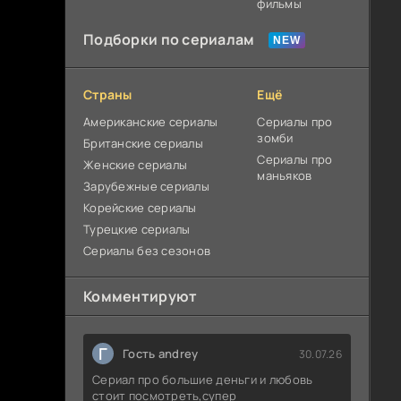
фильмы
Подборки по сериалам
Страны
Ещё
Американские сериалы
Сериалы про
зомби
Британские сериалы
Сериалы про
Женские сериалы
маньяков
Зарубежные сериалы
Корейские сериалы
Турецкие сериалы
Сериалы без сезонов
Комментируют
Г
Гость andrey
30.07.26
Сериал про большие деньги и любовь
стоит посмотреть,супер