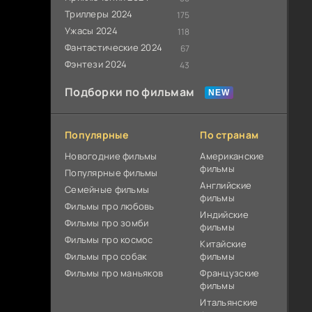
Триллеры 2024
175
Ужасы 2024
118
Фантастические 2024
67
Фэнтези 2024
43
Подборки по фильмам
Популярные
По странам
Новогодние фильмы
Американские
фильмы
Популярные фильмы
Английские
Cемейные фильмы
фильмы
Фильмы про любовь
Индийские
Фильмы про зомби
фильмы
Фильмы про космос
Китайские
Фильмы про собак
фильмы
Фильмы про маньяков
Французские
фильмы
Итальянские