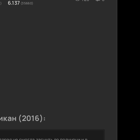
6.137
)
(35660)
кан (2016):
орая не смогла заснуть до полуночи и в