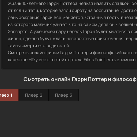
Жизнь 10-летнего Гарри Поттера нельзя назвать сладкой: ро
от дяди и тёти, которые взяли сироту на воспитание, достаю
день рождения Гарри всё меняется. Странный гость, внезап
из которого мальчик узнаёт, что на самом деле он - волшеб
Хогвартс. А уже через пару недель Гарри будет мчаться в 
жизни, где его будут ждать невероятные приключения, верны
тайны смерти его родителей.
Смотреть онлайн фильм Гарри Поттер и философский камень
качестве HD у всех гостей портала Films Point есть возмож
Смотреть онлайн Гарри Поттер и философ
леер 1
Плеер 2
Плеер 3