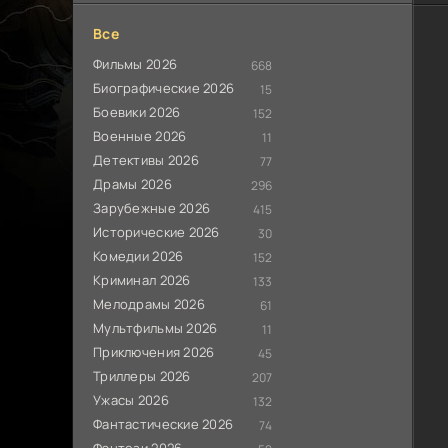
Все
Фильмы 2026
668
Биографические 2026
15
Боевики 2026
152
Военные 2026
11
Детективы 2026
77
Драмы 2026
296
Зарубежные 2026
415
Исторические 2026
30
Комедии 2026
152
Криминал 2026
133
Мелодрамы 2026
61
Мультфильмы 2026
11
Приключения 2026
45
Триллеры 2026
207
Ужасы 2026
132
Фантастические 2026
74