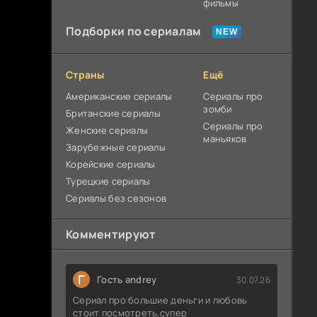
фильмы
Подборки по сериалам
Страны
Ещё
Американские сериалы
Сериалы про
зомби
Британские сериалы
Сериалы про
Женские сериалы
маньяков
Зарубежные сериалы
Корейские сериалы
Турецкие сериалы
Сериалы без сезонов
Комментируют
Г
Гость andrey
30.07.26
Сериал про большие деньги и любовь
стоит посмотреть,супер