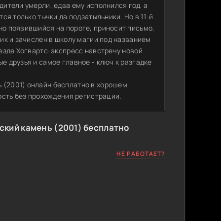
дители умерли, едва ему исполнился год, а
тся только тычки да подзатыльники. Но в 11-й
но появившийся на пороге, приносит письмо,
ник и зачислен в школу магии под названием
поезде Хогвартс-экспресс навстречу новой
е друзья и самое главное - ключ к разгадке
 (2001) онлайн бесплатно в хорошем
ность без прохождения регистрации.
ский камень (2001) бесплатно
НЕ РАБОТАЕТ?