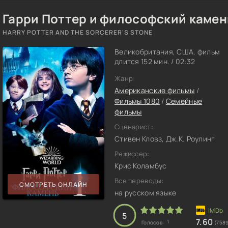
Гарри Поттер и философский камен
HARRY POTTER AND THE SORCERER'S STONE
Великобритания, США, фильм
длится 152 мин. / 02:32
Жанр:
Американские фильмы
/
Фильмы 1080
/
Семейные
фильмы
Сценарист:
Стивен Кловз, Дж.К. Роулинг
Режиссер:
Крис Коламбус
Все переводы:
СМОТРЕТЬ ОНЛАЙН
на русском языке
5
7.60
1
Голосов:
(7589