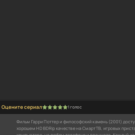
Оцените сериал
1
голос
1
2
3
4
5
Фильм Гарри Поттер и философский камень (2001) досту
хорошем HD BDRip качестве на СмартТВ, игровых прис
компьютере, на любом телефоне и планшете. Каждый из