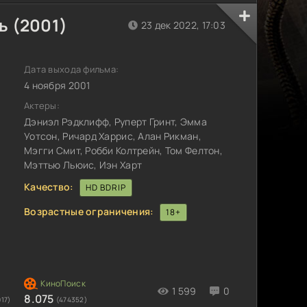
ь (2001)
23 дек 2022, 17:03
Дата выхода фильма:
4 ноября 2001
Актеры:
Дэниэл Рэдклифф, Руперт Гринт, Эмма
Уотсон, Ричард Харрис, Алан Рикман,
Мэгги Смит, Робби Колтрейн, Том Фелтон,
Мэттью Льюис, Иэн Харт
Качество:
HD BDRIP
Возрастные ограничения:
18+
1 599
0
8.075
17)
(474352)