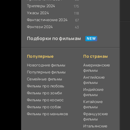
Триллеры 2024
175
Ужасы 2024
118
Фантастические 2024
67
Фэнтези 2024
43
Подборки по фильмам
Популярные
По странам
Новогодние фильмы
Американские
фильмы
Популярные фильмы
Английские
Cемейные фильмы
фильмы
Фильмы про любовь
Индийские
Фильмы про зомби
фильмы
Фильмы про космос
Китайские
Фильмы про собак
фильмы
Фильмы про маньяков
Французские
фильмы
Итальянские