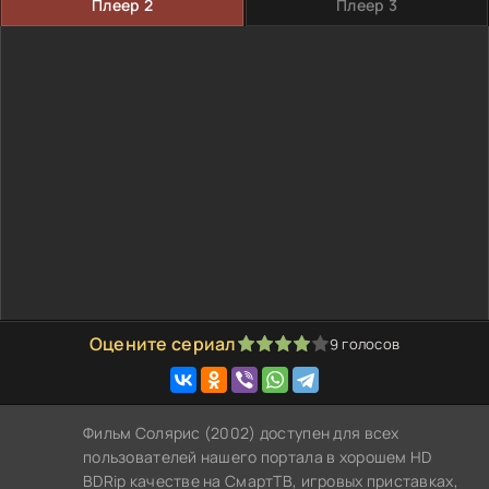
Плеер 2
Плеер 3
Оцените сериал
9
голосов
80
1
2
3
4
5
Фильм Солярис (2002) доступен для всех
пользователей нашего портала в хорошем HD
BDRip качестве на СмартТВ, игровых приставках,