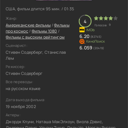
США, фильм длится 95 мин. / 01:35
Жанр:
4
Американские фильмы
/
Фильмы
9
Голосов:
про космос
/
Фильмы 1080
/
6.20
Фильмы с высоким рейтингом
(82745)
Сценарист:
6.059
(20419)
Стивен Содерберг, Станислав
Лем
Режиссер:
Стивен Содерберг
Все переводы:
на русском языке
Дата выхода фильма:
19 ноября 2002
Актеры:
Джордж Клуни, Наташа МакЭлхоун, Виола Дэвис,
Джереми Дэвис, Ульрих Тукур, Джон Чо, Морган Руслер,