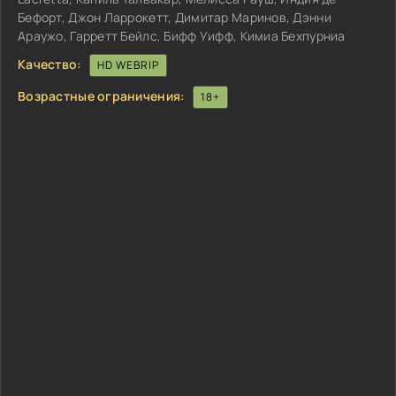
Бефорт, Джон Ларрокетт, Димитар Маринов, Дэнни
Араужо, Гарретт Бейлс, Бифф Уифф, Кимиа Бехпурниа
Качество:
HD WEBRIP
Возрастные ограничения:
18+