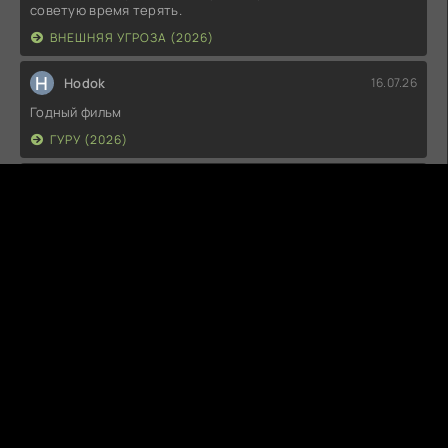
советую время терять.
ВНЕШНЯЯ УГРОЗА (2026)
H
Hodok
16.07.26
Годный фильм
ГУРУ (2026)
I
Irish
15.07.26
Прикольно и неплохо. посмотреть можно.
ГКС. СЕНТ-ЛУИС (2026)