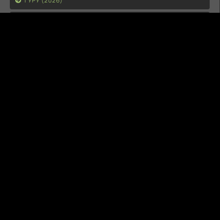
ГУРУ (2026)
I
Irish
15.07.26
Прикольно и неплохо. посмотреть можно.
ГКС. СЕНТ-ЛУИС (2026)