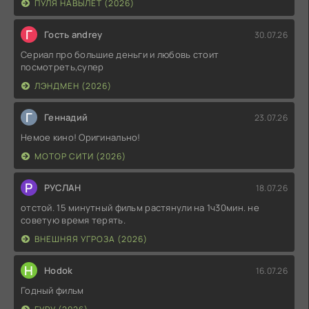
ПУЛЯ НАВЫЛЕТ (2026)
Г
Гость andrey
30.07.26
Сериал про большие деньги и любовь стоит
посмотреть,супер
ЛЭНДМЕН (2026)
Г
Геннадий
23.07.26
Немое кино! Оригинально!
МОТОР СИТИ (2026)
Р
РУСЛАН
18.07.26
отстой. 15 минутный фильм растянули на 1ч30мин. не
советую время терять.
ВНЕШНЯЯ УГРОЗА (2026)
H
Hodok
16.07.26
Годный фильм