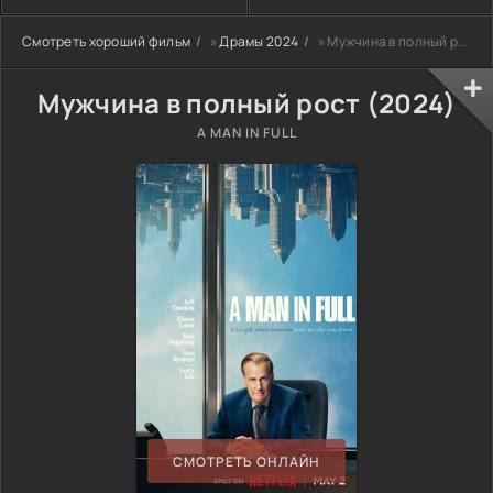
Смотреть хороший фильм
»
Драмы 2024
» Мужчина в полный рост (2024)
Мужчина в полный рост (2024)
A MAN IN FULL
СМОТРЕТЬ ОНЛАЙН