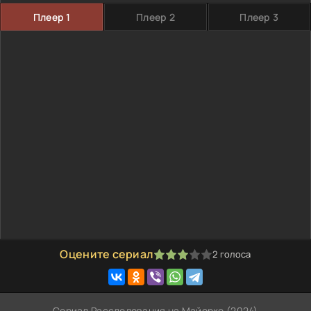
Плеер 1
Плеер 2
Плеер 3
Оцените сериал
2
голоса
60
1
2
3
4
5
Сериал Расследования на Майорке (2024)