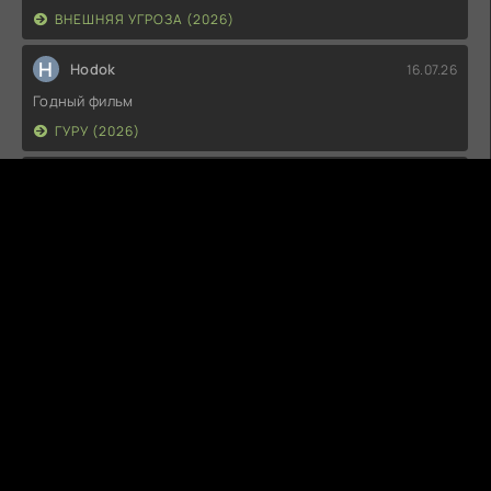
ВНЕШНЯЯ УГРОЗА (2026)
H
Hodok
16.07.26
Годный фильм
ГУРУ (2026)
I
Irish
15.07.26
Прикольно и неплохо. посмотреть можно.
ГКС. СЕНТ-ЛУИС (2026)