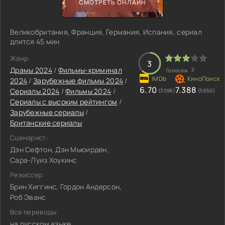
СМОТРЕТЬ ОНЛАЙН
Великобритания, Франция, Германия, Испания, сериал
длится 45 мин
Жанр:
3
Драмы 2024
/
Фильмы-криминал
2
Голосов:
2024
/
Зарубежные фильмы 2024
/
6.70
7.388
Сериалы 2024
/
Фильмы 2024
/
(3096)
(5650)
Сериалы с высоким рейтингом
/
Зарубежные сериалы
/
Британские сериалы
Сценарист:
Дэн Сефтон, Дэн Мьюирден,
Сара-Луиз Хоукинс
Режиссер:
Брин Хиггинс, Гордон Андерсон,
Роб Эванс
Все переводы:
на русском языке