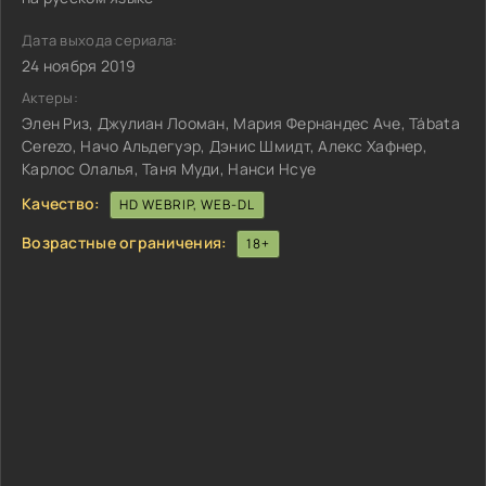
Дата выхода сериала:
24 ноября 2019
Актеры:
Элен Риз, Джулиан Лооман, Мария Фернандес Аче, Tábata
Cerezo, Начо Альдегуэр, Дэнис Шмидт, Алекс Хафнер,
Карлос Олалья, Таня Муди, Нанси Нсуе
Качество:
HD WEBRIP, WEB-DL
Возрастные ограничения:
18+