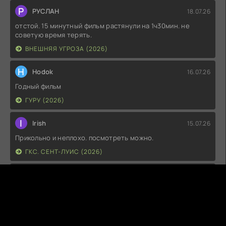
Р
РУСЛАН
18.07.26
отстой. 15 минутный фильм растянули на 1ч30мин. не
советую время терять.
ВНЕШНЯЯ УГРОЗА (2026)
H
Hodok
16.07.26
Годный фильм
ГУРУ (2026)
I
Irish
15.07.26
Прикольно и неплохо. посмотреть можно.
ГКС. СЕНТ-ЛУИС (2026)
Г
Гость максим
14.07.26
фильм не тот
ЭТО ХИТ! (2026)