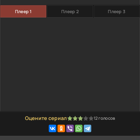
Плеер 1
Плеер 2
Плеер 3
Оцените сериал
12
голосов
60
1
2
3
4
5