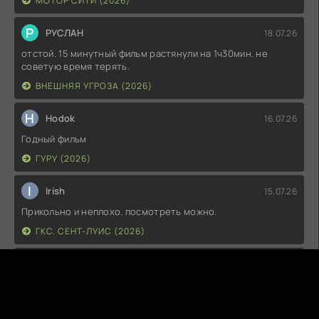
МОТОР СИТИ (2026)
Р
РУСЛАН
18.07.26
отстой. 15 минутный фильм растянули на 1ч30мин. не
советую время терять.
ВНЕШНЯЯ УГРОЗА (2026)
H
Hodok
16.07.26
Годный фильм
ГУРУ (2026)
I
Irish
15.07.26
Прикольно и неплохо. посмотреть можно.
ГКС. СЕНТ-ЛУИС (2026)
Г
Гость максим
14.07.26
фильм не тот
ЭТО ХИТ! (2026)