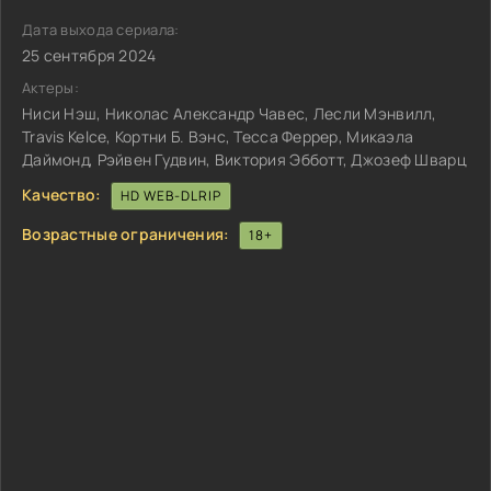
Дата выхода сериала:
25 сентября 2024
Актеры:
Ниси Нэш, Николас Александр Чавес, Лесли Мэнвилл,
Travis Kelce, Кортни Б. Вэнс, Тесса Феррер, Микаэла
Даймонд, Рэйвен Гудвин, Виктория Эбботт, Джозеф Шварц
Качество:
HD WEB-DLRIP
Возрастные ограничения:
18+