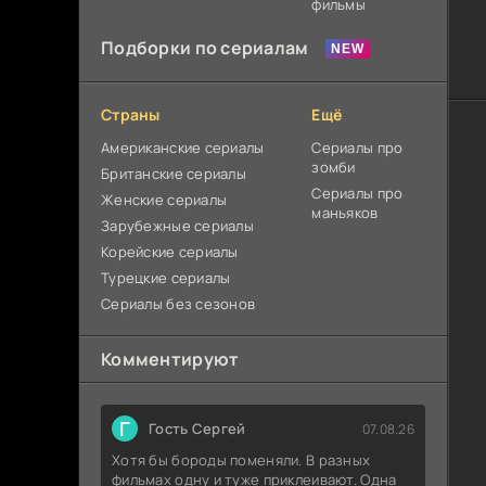
фильмы
Подборки по сериалам
Страны
Ещё
Американские сериалы
Сериалы про
зомби
Британские сериалы
Сериалы про
Женские сериалы
маньяков
Зарубежные сериалы
Корейские сериалы
Турецкие сериалы
Сериалы без сезонов
Комментируют
Г
Гость Сергей
07.08.26
Хотя бы бороды поменяли. В разных
фильмах одну и туже приклеивают. Одна