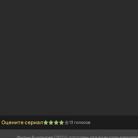
Оцените сериал
13
голосов
1
2
3
4
5
Фильм В укрытие (2024) доступен для всех пользовате