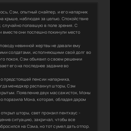
ось, Сэм, опытный снайпер, и его напарник
 на крыше, наблюдая за целью. Спокойствие
, случайно попавшую в поле зрения. С
 и вместе они поспешно покинули место
поводу невинной жертвы не давали ему
ошими солдатами, исполняющими свой долг во
ого покоя, Сэм объявил о своем решении
вает его на последнее задание во
 о предстоящей пенсии напарника,
Когда менеджер распахнул шторы, Сэм
ткрытым. Появление двух массажисток, Моны
но поразила Мона, которая, обладая даром
открыл шторы, свет пронзил пентхаус -
ценив ситуацию, закричал, чтобы все
росился на Сэма, но тот сумел дать отпор.