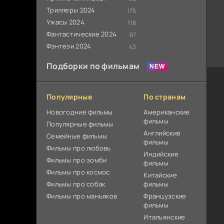
Триллеры 2024
175
Ужасы 2024
118
Фантастические 2024
67
Фэнтези 2024
43
Подборки по фильмам
Популярные
По странам
Новогодние фильмы
Американские
фильмы
Популярные фильмы
Английские
Cемейные фильмы
фильмы
Фильмы про любовь
Индийские
Фильмы про зомби
фильмы
Фильмы про космос
Китайские
Фильмы про собак
фильмы
Фильмы про маньяков
Французские
фильмы
Итальянские