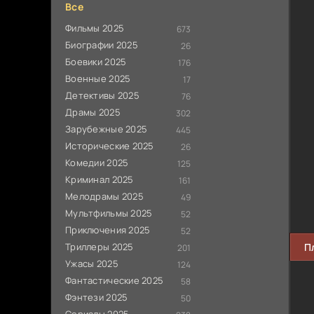
Все
Фильмы 2025
673
Биографии 2025
26
Боевики 2025
176
Военные 2025
17
Детективы 2025
76
Драмы 2025
302
Зарубежные 2025
445
Исторические 2025
26
Комедии 2025
125
Криминал 2025
161
Мелодрамы 2025
49
Мультфильмы 2025
52
Приключения 2025
52
Триллеры 2025
П
201
Ужасы 2025
124
Фантастические 2025
58
Фэнтези 2025
50