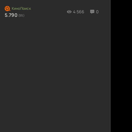
4 566
0
5.790
(55)