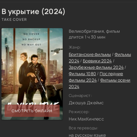
В укрытие (2024)
TAKE COVER
Великобритания, фильм
длится 1 ч 30 мин
Жанр:
Британские фильмы
/
Фильмы
2024
/
Боевики 2024
/
Зарубежные фильмы 2024
/
Фильмы 1080
/
Последние
фильмы 2024
/
Фильмы осени
2024
Сценарист:
Джошуа Джеймс
СМОТРЕТЬ ОНЛАЙН
Режиссер:
Ник МакКинлесс
Все переводы:
на русском языке