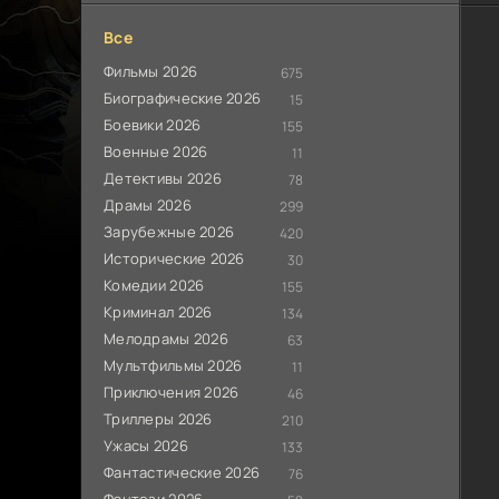
Все
Фильмы 2026
675
Биографические 2026
15
Боевики 2026
155
Военные 2026
11
Детективы 2026
78
Драмы 2026
299
Зарубежные 2026
420
Исторические 2026
30
Комедии 2026
155
Криминал 2026
134
Мелодрамы 2026
63
Мультфильмы 2026
11
Приключения 2026
46
Триллеры 2026
210
Ужасы 2026
133
Фантастические 2026
76