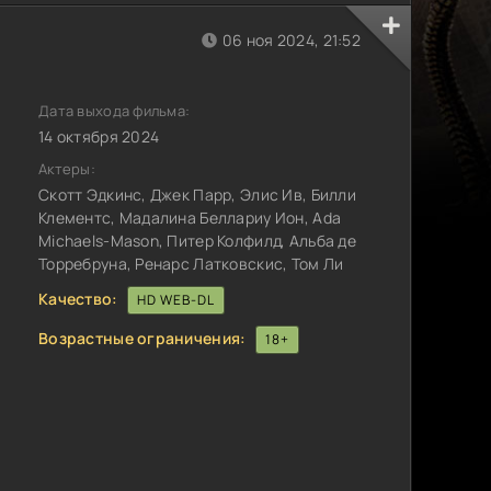
06 ноя 2024, 21:52
Дата выхода фильма:
14 октября 2024
Актеры:
Скотт Эдкинс, Джек Парр, Элис Ив, Билли
Клементс, Мадалина Беллариу Ион, Ada
Michaels-Mason, Питер Колфилд, Альба де
Торребруна, Ренарс Латковскис, Том Ли
Качество:
HD WEB-DL
Возрастные ограничения:
18+