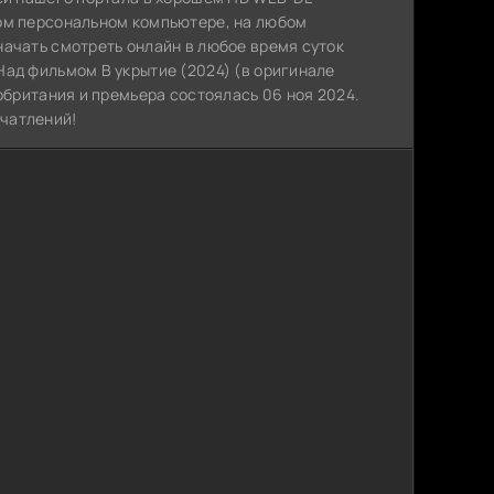
ном персональном компьютере, на любом
начать смотреть онлайн в любое время суток
Над фильмом В укрытие (2024) (в оригинале
обритания и премьера состоялась 06 ноя 2024.
чатлений!