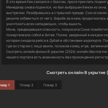
В это время Кен связался с боссом, прося прислать подмогу
Менеджер снова поднялся, но был выброшен Кеном из окна,
выстрелом. Разобравшись в страшной правде, Сэм осознал, ч
решила избавиться от него. Борьба за жизнь продолжалась
уничтожить всех нападающих, чтобы выжить.
Мона, предвидевшая опасность, попросила Сэма позаботить
пожертвовала собой в битве. Позже, уверенный в каждом с
которая ожидала рейса в Дубай в обстановке аэропорта. По
где он стер ее с лица земли, положив конец игре, затеянной
Смотреть онлайн фильм В укрытие (2024) онлайн бесплатно 
нашего портала есть возможность без прохождения регист
Смотреть онлайн В укрытие 
леер 1
Плеер 2
Плеер 3