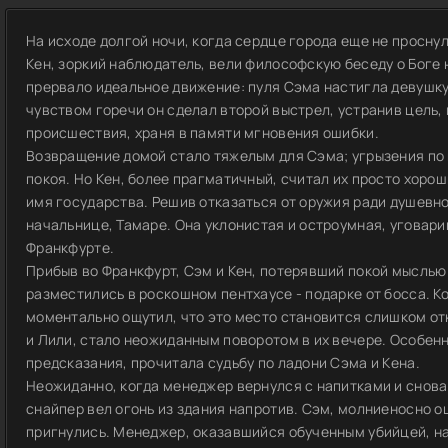
На исходе долгой ночи, когда сердце города еще не проснул
Кен, зоркий наблюдатель, вели философскую беседу о Боге
прервало идеальное движение: пуля Сэма настигла девушку
чувством горечи он сделал второй выстрел, устранив цель,
происшествия, храня в памяти мгновения ошибки.
Возвращение домой стало тяжелым для Сэма; угрызения по 
покоя. Но Кен, более прагматичный, считал их просто хор
имя государства. Решив отказаться от оружия ради душевн
начальнице, Тамаре. Она уклонистая и остроумная, уговари
Франкфурте.
Прибыв во Франкфурт, Сэм и Кен, потерявший покой мыслью
разместились в роскошном пентхаусе - подарке от босса. 
моментально ощутил, что это место становится слишком о
и Лили, стало неожиданным поворотом в их вечере. Особен
предсказания, прочитала судьбу по ладони Сэма и Кена.
Неожиданно, когда менеджер вернулся с напитками и снова 
снайпер вел огонь из здания напротив. Сэм, молниеносно о
пригнулись. Менеджер, оказавшийся обученным убийцей, наб