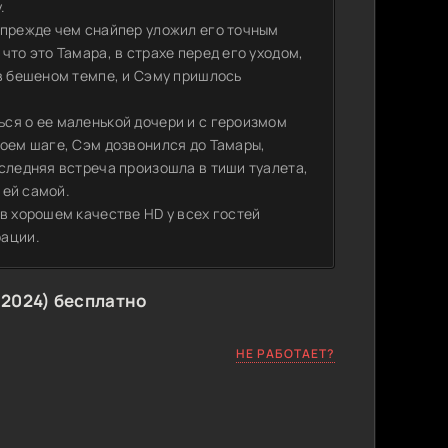
.
 прежде чем снайпер уложил его точным
то это Тамара, в страхе перед его уходом,
 в бешеном темпе, и Сэму пришлось
ся о ее маленькой дочери и с героизмом
воем шаге, Сэм дозвонился до Тамары,
следняя встреча произошла в тиши туалета,
 ей самой.
в хорошем качестве HD у всех гостей
рации.
(2024) бесплатно
НЕ РАБОТАЕТ?