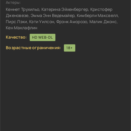
Актеры:
Кеннет Трухильо, Катерина Эйхенбергер, Кристофер
Дженовезе, Эмма Энн Ведемайер, Кимберли Максвелл,
Пирс Лэки, Кэти Уилсон, Фрэнк Аморозо, Малик Джонс,
Кен Маклафлин
Качество:
HD WEB-DL
Возрастные ограничения:
18+