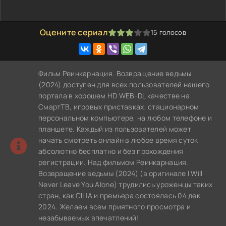
Оцените сериал
15
голосов
60
1
2
3
4
5
Фильм Реинкарнация. Возвращение ведьмы
(2024) доступен для всех пользователей нашего
портала в хорошем HD WEB-DL качестве на
СмартТВ, игровых приставках, стационарном
персональном компьютере, на любом телефоне и
планшете. Каждый из пользователей может
начать смотреть онлайн в любое время суток
абсолютно бесплатно и без прохождения
регистрации. Над фильмом Реинкарнация.
Возвращение ведьмы (2024) (в оригинале I Will
Never Leave You Alone) трудились уроженцы таких
стран, как США и премьера состоялась 04 дек
2024. Желаем всем приятного просмотра и
незабываемых впечатлений!