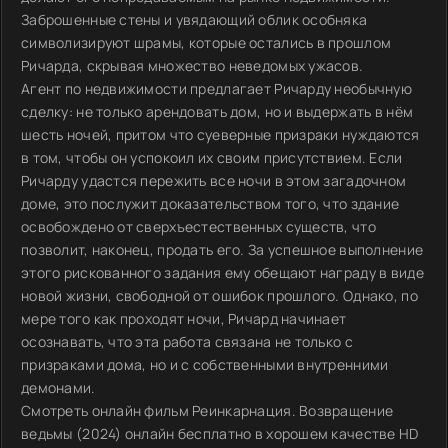
Заброшенные стены и увядающий облик особняка
символизируют шрамы, которые остались в прошлом
Ричарда, скрывая множество неведомых ужасов.
Агент по недвижимости предлагает Ричарду необычную
сделку: не только арендовать дом, но и выдержать в нём
шесть ночей, притом что суеверные призраки нуждаются
в том, чтобы он успокоил их своим присутствием. Если
Ричарду удастся пережить все ночи в этом загадочном
доме, это послужит доказательством того, что здание
освобождено от сверхъестественных существ, что
позволит, наконец, продать его. За успешное выполнение
этого рискованного задания ему обещают награду в виде
новой жизни, свободной от ошибок прошлого. Однако, по
мере того как проходят ночи, Ричард начинает
осознавать, что эта работа связана не только с
призраками дома, но и с собственными внутренними
демонами.
Смотреть онлайн фильм Реинкарнация. Возвращение
ведьмы (2024) онлайн бесплатно в хорошем качестве HD