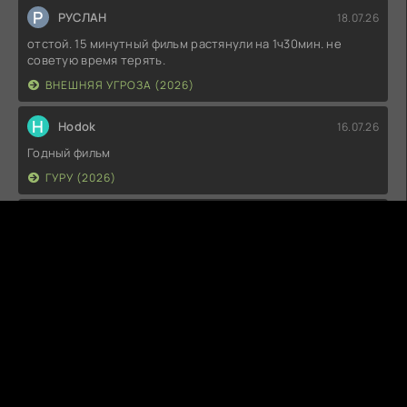
Р
РУСЛАН
18.07.26
отстой. 15 минутный фильм растянули на 1ч30мин. не
советую время терять.
ВНЕШНЯЯ УГРОЗА (2026)
H
Hodok
16.07.26
Годный фильм
ГУРУ (2026)
I
Irish
15.07.26
Прикольно и неплохо. посмотреть можно.
ГКС. СЕНТ-ЛУИС (2026)