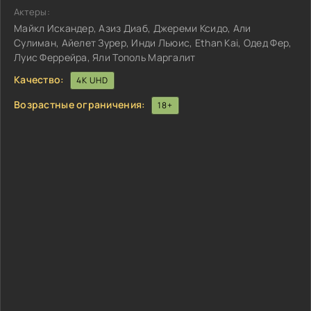
Актеры:
Майкл Искандер, Азиз Диаб, Джереми Ксидо, Али
Сулиман, Айелет Зурер, Инди Льюис, Ethan Kai, Одед Фер,
Луис Феррейра, Яли Тополь Маргалит
Качество:
4K UHD
Возрастные ограничения:
18+