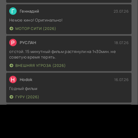
Г
Геннадий
23.07.26
Немое кино! Оригинально!
МОТОР СИТИ (2026)
Р
РУСЛАН
18.07.26
отстой. 15 минутный фильм растянули на 1ч30мин. не
советую время терять.
ВНЕШНЯЯ УГРОЗА (2026)
H
Hodok
16.07.26
Годный фильм
ГУРУ (2026)
I
Irish
15.07.26
Прикольно и неплохо. посмотреть можно.
ГКС. СЕНТ-ЛУИС (2026)