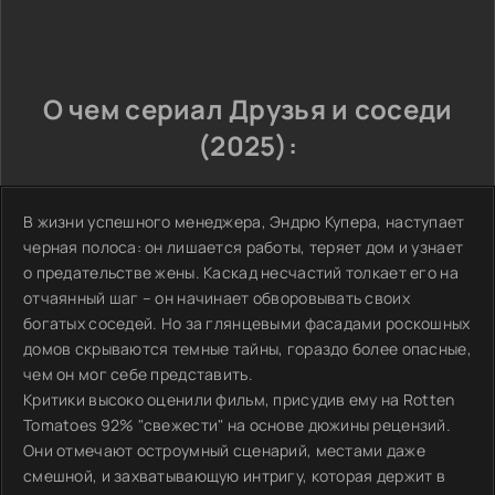
О чем сериал Друзья и соседи
(2025):
В жизни успешного менеджера, Эндрю Купера, наступает
черная полоса: он лишается работы, теряет дом и узнает
о предательстве жены. Каскад несчастий толкает его на
отчаянный шаг – он начинает обворовывать своих
богатых соседей. Но за глянцевыми фасадами роскошных
домов скрываются темные тайны, гораздо более опасные,
чем он мог себе представить.
Критики высоко оценили фильм, присудив ему на Rotten
Tomatoes 92% "свежести" на основе дюжины рецензий.
Они отмечают остроумный сценарий, местами даже
смешной, и захватывающую интригу, которая держит в