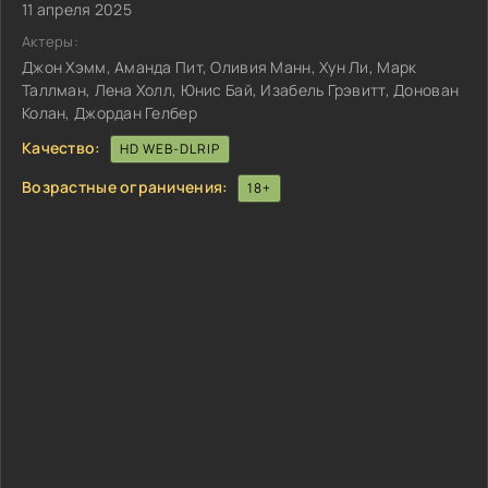
11 апреля 2025
Актеры:
Джон Хэмм, Аманда Пит, Оливия Манн, Хун Ли, Марк
Таллман, Лена Холл, Юнис Бай, Изабель Грэвитт, Донован
Колан, Джордан Гелбер
Качество:
HD WEB-DLRIP
Возрастные ограничения:
18+