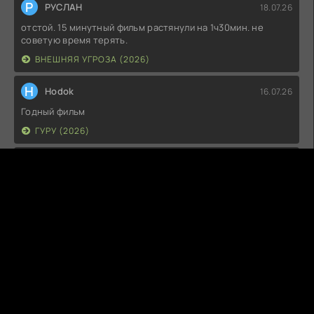
Р
РУСЛАН
18.07.26
отстой. 15 минутный фильм растянули на 1ч30мин. не
советую время терять.
ВНЕШНЯЯ УГРОЗА (2026)
H
Hodok
16.07.26
Годный фильм
ГУРУ (2026)
I
Irish
15.07.26
Прикольно и неплохо. посмотреть можно.
ГКС. СЕНТ-ЛУИС (2026)