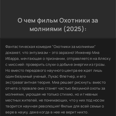
О чем фильм Охотники за
молниями (2025):
Фантастическая комедия "Охотники за молниями"
докажет, что энтузиазм – это заразно! Инженер Миа
Ибарра, мечтающая о признании, отправляется на Аляску
с миссией: проверить слухи о добыче энергии из грозы.
Но вместо передового научного центра ее ждет лишь
один безумный ученый, Лукас Флетчер, и его
экстравагантная теория. Миа решает рискнуть: вместо
отчета о провале она станет частью безумной охоты за
молниями, укрощая не только стихию, но и гневных
местных жителей, не понимающих, что у них под носом
творится научная революция! Фильм для всей семьи о
вере в науку, даже когда в нее не верит никто.