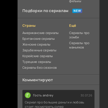
фильмы
Подборки по сериалам
Страны
Ещё
Американские сериалы
Сериалы про
зомби
Британские сериалы
Сериалы про
Женские сериалы
маньяков
Зарубежные сериалы
Корейские сериалы
Турецкие сериалы
Сериалы без сезонов
Комментируют
Г
Гость andrey
30.07.26
Сериал про большие деньги и любовь
стоит посмотреть,супер