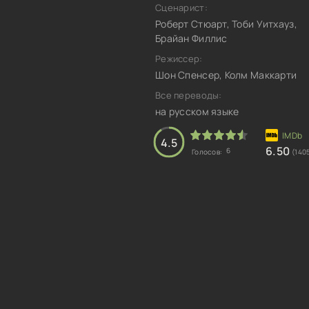
Сценарист:
Роберт Стюарт, Тоби Уитхауз,
Брайан Филлис
Режиссер:
Шон Спенсер, Колм Маккарти
Все переводы:
на русском языке
4.5
6.50
6
Голосов:
(140