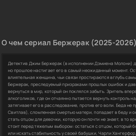
О чем сериал Бержерак (2025-2026)
Детектив Джим Бержерак (в исполнении Дэмиена Молони) д
но прошлое настигает его в самый неожиданный момент. Ос
влиятельная женщина, чьи связи простираются вглубь самы
Бержерак, преследуемый призраками прошлых ошибок и да
вернуться в мир, который он поклялся забыть. Зритель впе
алкоголиков, где он отчаянно пытается вернуть контроль н
затягивает его в расследование, против его воли. Беда не п
Свитлав), сломленная смертью матери, попадает в беду и 
стать отцом для девочки, которую он почти не знает, в то в
стоит перед тяжелым выбором: остаться с отцом, который 
или искать стабильность у своей бабушки, Чарли Хангерфор