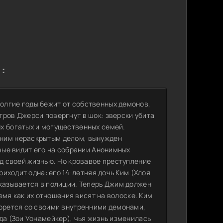
:
олгие годы бежит от собственных демонов,
тров Джерси повергнут в шок: зверски убита
х богатых и могущественных семей.
вним нераскрытым делом, вынужден
рвые видит его на собрании Анонимных
ад своей жизнью. Но кровавое преступление
риходит одна: его 14-летняя дочь Ким (Хлоя
оказывается в полиции. Теперь Джим должен
ремя как их отношения висят на волоске. Ким
борется со своими внутренними демонами,
да (Зои Уонамейкер), чья жизнь изменилась