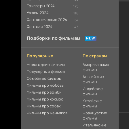
Триллеры 2024
175
Ужасы 2024
118
Фантастические 2024
67
Фэнтези 2024
43
Подборки по фильмам
Популярные
По странам
Новогодние фильмы
Американские
фильмы
Популярные фильмы
Английские
Cемейные фильмы
фильмы
Фильмы про любовь
Индийские
Фильмы про зомби
фильмы
Фильмы про космос
Китайские
Фильмы про собак
фильмы
Фильмы про маньяков
Французские
фильмы
Итальянские