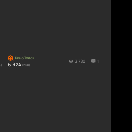
3 780
1
6.924
5)
(250)