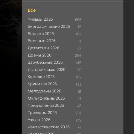
Все
Фильмы 2026
668
Биографические 2026
15
Боевики 2026
152
Военные 2026
11
Детективы 2026
77
Драмы 2026
296
Зарубежные 2026
415
Исторические 2026
30
Комедии 2026
152
Криминал 2026
133
Мелодрамы 2026
61
Мультфильмы 2026
11
Приключения 2026
45
Триллеры 2026
207
Ужасы 2026
132
Фантастические 2026
74