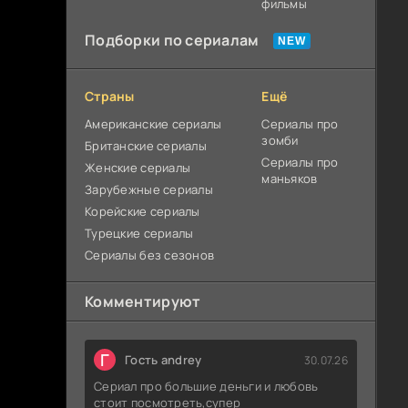
фильмы
Подборки по сериалам
Страны
Ещё
Американские сериалы
Сериалы про
зомби
Британские сериалы
Сериалы про
Женские сериалы
маньяков
Зарубежные сериалы
Корейские сериалы
Турецкие сериалы
Сериалы без сезонов
Комментируют
Г
Гость andrey
30.07.26
Сериал про большие деньги и любовь
стоит посмотреть,супер