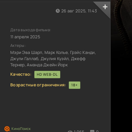
26 авг 2025, 11:43
Дата выхода фильма:
11 апреля 2025
Актеры:
Мэри Эва Шарп, Марк Колье, Грэйс Канди,
Джули Галлаб, Джулия Куэйл, Джефф
Тернер, Аманда Джейн Йорк
Качество:
HD WEB-DL
Возрастные ограничения:
18+
1 065
0