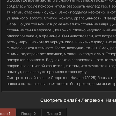
В доме, где время застыло в слоях пыли, запахе гвоздичног
собралась после похорон, чтобы разобрать наследство. Пе
тяжелый, старинный сундук. Замок поддался неохотно, и ког
увиденного: золото. Слитки, монеты, драгоценности. "Навер
Сара. Но уже той ночью в доме начались странные вещи. Дж
странные тени в зеркале. Дом ожил, словно недовольный н
благословением, а бременем. Они чувствовали, что потрев
этому миру. Оно хотело вернуть свое, и никакие доводы не 
скрывающаяся в темноте. Голос, шепчущий тайны. Смех, ра
с ними, подстраивает ловушки, медленно сводя с ума. Тепе
призраков прошлого. Ведь сказки о лепреконах — это не толь
сокровища есть свой хранитель, и о том, что случается, ког
помогут, если зло уже проникло в твою душу…
Смотреть онлайн фильм Лепрекон: Начало (2025) бесплатно
нашего портала есть возможность без прохождения регист
Смотреть онлайн Лепрекон: Нача
леер 1
Плеер 2
Плеер 3