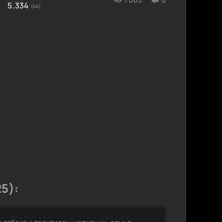
5.334
(44)
5):