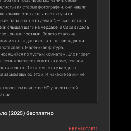
о табака и тоскливом молчании, семья
релистывая старые фотографии, они нашли
да крышка открылась, все ахнули от
ное, папа знал, что делает", — прошептала
ейк слышал шаги на чердаке, а Сара видела
епрошеными гостями. Золото стало не
ожили что-то древнее, что не принадлежит
действовали. Маленькая фигура,
зносящийся по пустым комнатам. Зло играет
рь семья пытается выжить в доме, полном
ко о золоте. Это о том, что у каждого
да забываешь об этом. И никакие замки не
 в хорошем качестве HD у всех гостей
рации.
ло (2025) бесплатно
НЕ РАБОТАЕТ?