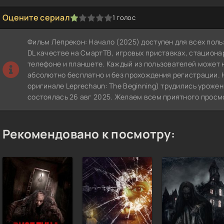
Оцените сериал
1
голос
1
2
3
4
5
Фильм Лепрекон: Начало (2025) доступен для всех пол
DL качестве на СмартТВ, игровых приставках, стацион
телефоне и планшете. Каждый из пользователей может 
абсолютно бесплатно и без прохождения регистрации. 
оригинале Leprechaun: The Beginning) трудились урожен
состоялась 26 авг 2025. Желаем всем приятного просм
Рекомендовано к посмотру: