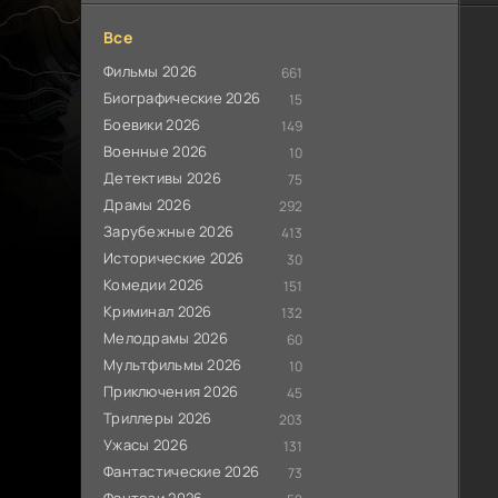
Все
Фильмы 2026
661
Биографические 2026
15
Боевики 2026
149
Военные 2026
10
Детективы 2026
75
Драмы 2026
292
Зарубежные 2026
413
Исторические 2026
30
Комедии 2026
151
Криминал 2026
132
Мелодрамы 2026
60
Мультфильмы 2026
10
Приключения 2026
45
Триллеры 2026
203
Ужасы 2026
131
Фантастические 2026
73