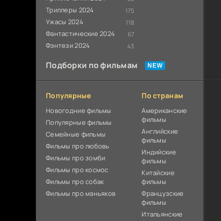
Триллеры 2024
175
Ужасы 2024
118
Фантастические 2024
67
Фэнтези 2024
43
Подборки по фильмам
Популярные
По странам
Новогодние фильмы
Американские
фильмы
Популярные фильмы
Английские
Cемейные фильмы
фильмы
Фильмы про любовь
Индийские
Фильмы про зомби
фильмы
Фильмы про космос
Китайские
Фильмы про собак
фильмы
Фильмы про маньяков
Французские
фильмы
Итальянские