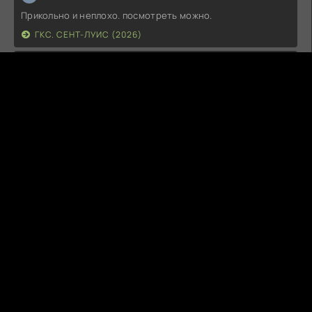
Прикольно и неплохо. посмотреть можно.
ГКС. СЕНТ-ЛУИС (2026)
Г
Гость максим
14.07.26
фильм не тот
ЭТО ХИТ! (2026)