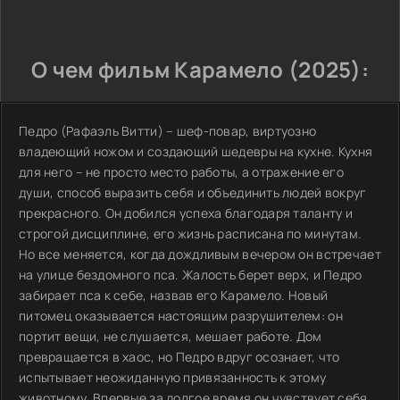
О чем фильм Карамело (2025):
Педро (Рафаэль Витти) – шеф-повар, виртуозно
владеющий ножом и создающий шедевры на кухне. Кухня
для него – не просто место работы, а отражение его
души, способ выразить себя и объединить людей вокруг
прекрасного. Он добился успеха благодаря таланту и
строгой дисциплине, его жизнь расписана по минутам.
Но все меняется, когда дождливым вечером он встречает
на улице бездомного пса. Жалость берет верх, и Педро
забирает пса к себе, назвав его Карамело. Новый
питомец оказывается настоящим разрушителем: он
портит вещи, не слушается, мешает работе. Дом
превращается в хаос, но Педро вдруг осознает, что
испытывает неожиданную привязанность к этому
животному. Впервые за долгое время он чувствует себя