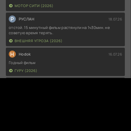
МОТОР СИТИ (2026)
Р
РУСЛАН
18.07.26
отстой. 15 минутный фильм растянули на 1ч30мин. не
советую время терять.
ВНЕШНЯЯ УГРОЗА (2026)
H
Hodok
16.07.26
Годный фильм
ГУРУ (2026)
I
Irish
15.07.26
Прикольно и неплохо. посмотреть можно.
ГКС. СЕНТ-ЛУИС (2026)