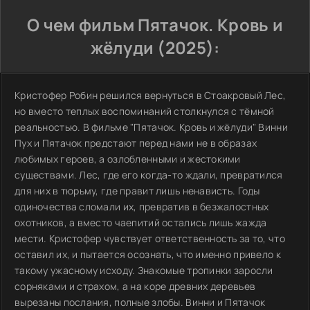
О чем фильм Пятачок. Кровь и
жёлуди (2025):
Кристофер Робин решился вернуться в Стоакровый Лес,
но вместо теплых воспоминаний столкнулся с тёмной
реальностью. В фильме "Пятачок. Кровь и жёлуди" Винни
Пух и Пятачок предстают перед нами не в образах
любимых героев, а озлобленными и жестокими
существами. Лес, где его когда-то ждали, превратился
для них в тюрьму, где правит лишь ненависть. Годы
одиночества сломали их, превратив в безжалостных
охотников, а вместо чаепитий остались лишь жажда
мести. Кристофер чувствует ответственность за то, что
оставил их, и пытается осознать, что именно привело к
такому ужасному исходу. Знакомые тропинки заросли
сорняками и страхом, а на коре древних деревьев
вырезаны послания, полные злобы. Винни и Пятачок