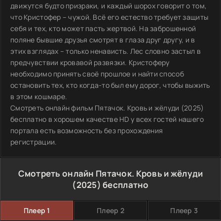
движутся будто призраки, и каждый шорох говорит о том,
что Кристофер – чужой. Всё его естество требует защиты
себя и тех, кто может пасть жертвой. На заброшенной
поляне бывшие друзья смотрят в глаза друг другу, и в
этих взглядах – только ненависть. Лес словно застыл в
предчувствии кровавой развязки. Кристоферу
необходимо принять своё прошлое и найти способ
остановить тех, кто когда-то был ему дорог, чтобы выжить
в этом кошмаре.
Смотреть онлайн фильм Пятачок. Кровь и жёлуди (2025)
бесплатно в хорошем качестве HD у всех гостей нашего
портала есть возможность без прохождения
регистрации.
Смотреть онлайн Пятачок. Кровь и жёлуди
(2025) бесплатно
Плеер 1
Плеер 2
Плеер 3