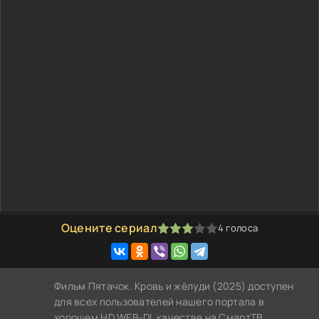
Оцените сериал
4
голоса
60
1
2
3
4
5
Фильм Пятачок. Кровь и жёлуди (2025) доступен
для всех пользователей нашего портала в
хорошем HD WEB-DL качестве на СмартТВ,