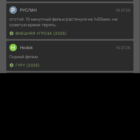
Р
РУСЛАН
18.07.26
отстой. 15 минутный фильм растянули на 1ч30мин. не
советую время терять.
ВНЕШНЯЯ УГРОЗА (2026)
H
Hodok
16.07.26
Годный фильм
ГУРУ (2026)
I
Irish
15.07.26
Прикольно и неплохо. посмотреть можно.
ГКС. СЕНТ-ЛУИС (2026)