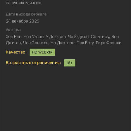
на русском языке
Дата выхода сериала:
24 декабря 2025
Актеры:
Хён Бин, Чон У-сон, У До-хван, Чо Ё-джон, Со Ын-су, Вон
Джи-ан, Чон Сон-иль, Но Джэ-вон, Пак Ён-у, Рири Фрэнки
Качество:
HD WEBRIP
Возрастные ограничения:
18+