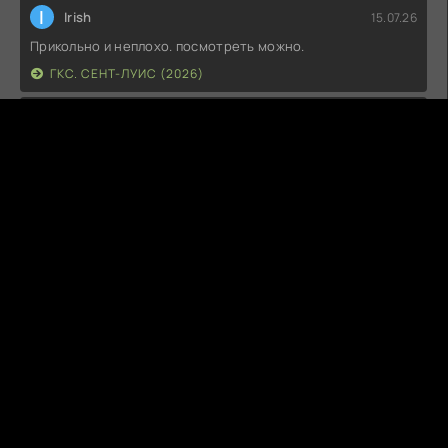
I
Irish
15.07.26
Прикольно и неплохо. посмотреть можно.
ГКС. СЕНТ-ЛУИС (2026)
Г
Гость максим
14.07.26
фильм не тот
ЭТО ХИТ! (2026)