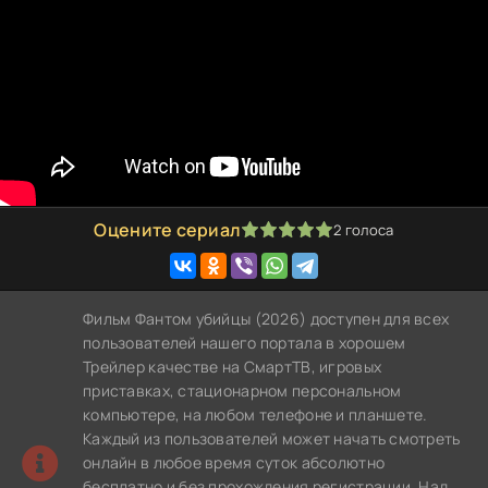
Оцените сериал
2
голоса
100
1
2
3
4
5
Фильм Фантом убийцы (2026) доступен для всех
пользователей нашего портала в хорошем
Трейлер качестве на СмартТВ, игровых
приставках, стационарном персональном
компьютере, на любом телефоне и планшете.
Каждый из пользователей может начать смотреть
онлайн в любое время суток абсолютно
бесплатно и без прохождения регистрации. Над