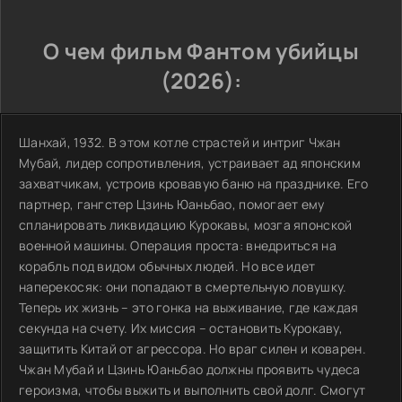
О чем фильм Фантом убийцы
(2026):
Шанхай, 1932. В этом котле страстей и интриг Чжан
Мубай, лидер сопротивления, устраивает ад японским
захватчикам, устроив кровавую баню на празднике. Его
партнер, гангстер Цзинь Юаньбао, помогает ему
спланировать ликвидацию Курокавы, мозга японской
военной машины. Операция проста: внедриться на
корабль под видом обычных людей. Но все идет
наперекосяк: они попадают в смертельную ловушку.
Теперь их жизнь – это гонка на выживание, где каждая
секунда на счету. Их миссия – остановить Курокаву,
защитить Китай от агрессора. Но враг силен и коварен.
Чжан Мубай и Цзинь Юаньбао должны проявить чудеса
героизма, чтобы выжить и выполнить свой долг. Смогут