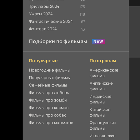
Триллеры 2024
175
Ужасы 2024
118
Фантастические 2024
67
Фэнтези 2024
43
Подборки по фильмам
Популярные
По странам
Новогодние фильмы
Американские
фильмы
Популярные фильмы
Английские
Cемейные фильмы
фильмы
Фильмы про любовь
Индийские
Фильмы про зомби
фильмы
Фильмы про космос
Китайские
Фильмы про собак
фильмы
Фильмы про маньяков
Французские
фильмы
Итальянские