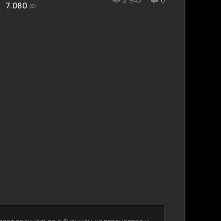
7.080
(6)