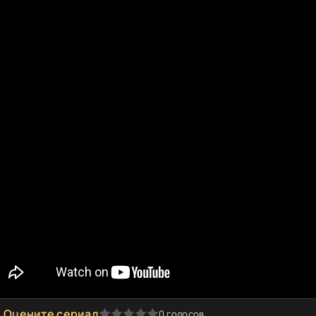
Оцените сериал
0
голосов
1
2
3
4
5