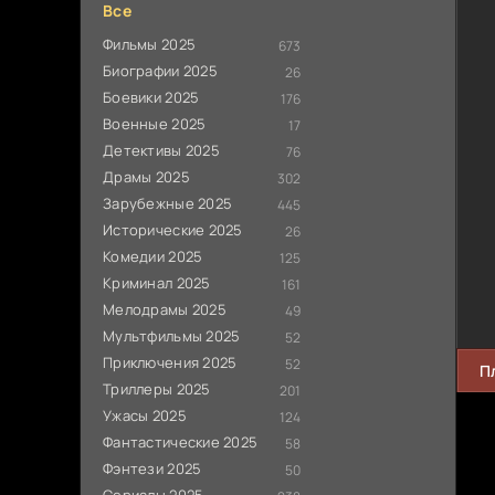
Все
Фильмы 2025
673
Биографии 2025
26
Боевики 2025
176
Военные 2025
17
Детективы 2025
76
Драмы 2025
302
Зарубежные 2025
445
Исторические 2025
26
Комедии 2025
125
Криминал 2025
161
Мелодрамы 2025
49
Мультфильмы 2025
52
Приключения 2025
52
П
Триллеры 2025
201
Ужасы 2025
124
Фантастические 2025
58
Фэнтези 2025
50