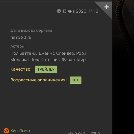
13 янв 2026, 14:19
Дата выхода сериала:
лето 2026
Актеры:
Пол Беттани, Джеймс Спэйдер, Рори
Моллика, Тодд Стэшвик, Фаран Таир
Качество:
ТРЕЙЛЕР
Возрастные ограничения:
18+
2 943
0