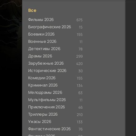
Все
Фильмы 2026
675
Биографические 2026
15
Боевики 2026
155
Военные 2026
11
Детективы 2026
78
Драмы 2026
299
Зарубежные 2026
420
Исторические 2026
30
Комедии 2026
155
Криминал 2026
134
Мелодрамы 2026
63
Мультфильмы 2026
11
Приключения 2026
46
Триллеры 2026
210
Ужасы 2026
133
Фантастические 2026
76