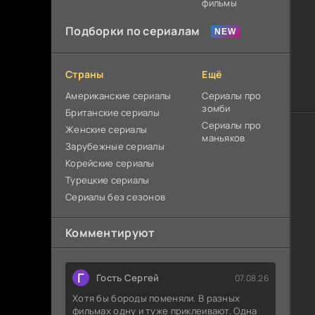
фильмы
Подборки по сериалам
Страны
Ещё
Американские сериалы
Сериалы про
зомби
Британские сериалы
Сериалы про
Женские сериалы
маньяков
Зарубежные сериалы
Корейские сериалы
Турецкие сериалы
Сериалы без сезонов
Комментируют
Г
Гость Сергей
07.08.26
Хотя бы бороды поменяли. В разных
фильмах одну и туже приклеивают. Одна