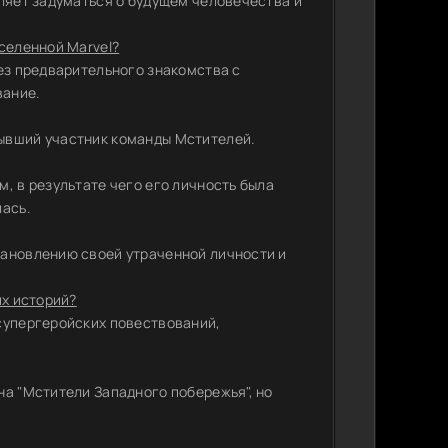
вляет задуматься о будущем человечества и
селенной Marvel?
ез предварительного знакомства с
вание.
ывший участник команды Мстителей.
, в результате чего его личность была
лась.
тановлению своей утраченной личности и
их историй?
супергеройских повествований,
.
на "Мстители Западного побережья", но