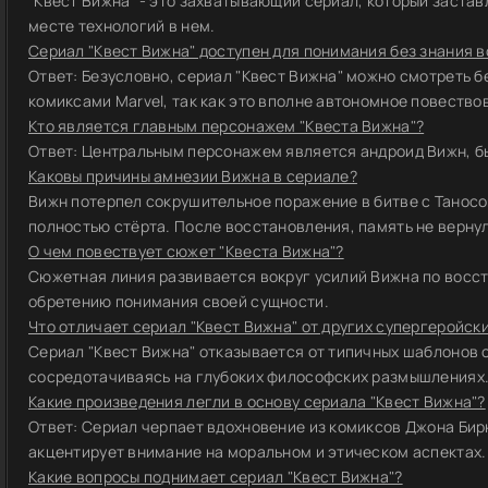
"Квест Вижна" - это захватывающий сериал, который заста
месте технологий в нем.
Сериал "Квест Вижна" доступен для понимания без знания в
Ответ: Безусловно, сериал "Квест Вижна" можно смотреть б
комиксами Marvel, так как это вполне автономное повество
Кто является главным персонажем "Квеста Вижна"?
Ответ: Центральным персонажем является андроид Вижн, б
Каковы причины амнезии Вижна в сериале?
Вижн потерпел сокрушительное поражение в битве с Таносом
полностью стёрта. После восстановления, память не верну
О чем повествует сюжет "Квеста Вижна"?
Сюжетная линия развивается вокруг усилий Вижна по восс
обретению понимания своей сущности.
Что отличает сериал "Квест Вижна" от других супергеройск
Сериал "Квест Вижна" отказывается от типичных шаблонов 
сосредотачиваясь на глубоких философских размышлениях
Какие произведения легли в основу сериала "Квест Вижна"?
Ответ: Сериал черпает вдохновение из комиксов Джона Бир
акцентирует внимание на моральном и этическом аспектах.
Какие вопросы поднимает сериал "Квест Вижна"?