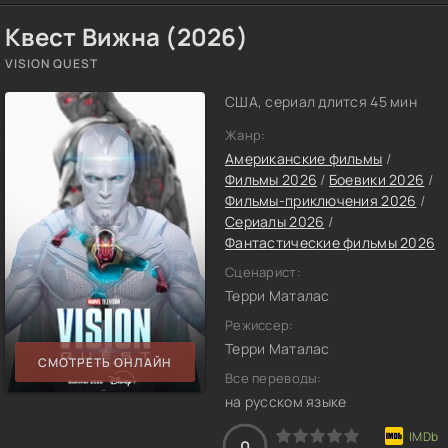
Квест Вижна (2026)
VISION QUEST
США, сериал длится 45 мин
Жанр:
Американские фильмы
/
Фильмы 2026
/
Боевики 2026
/
Фильмы-приключения 2026
/
Сериалы 2026
/
Фантастические фильмы 2026
Сценарист:
Терри Маталас
Режиссер:
Терри Маталас
СМОТРЕТЬ ОНЛАЙН
Все переводы:
на русском языке
0