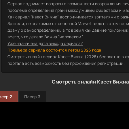
Сериал поднимает вопросы о возможности возрождения лич
проблеме определения грани между живым существом и ма
Как сериал "Квест Вижна" воспринимается зрителями с раз
Зрители, не знакомые с вселенной Marvel, видят в этом се
драму о самоопределении, в то время как давние поклонни
всего, что делало Вижна "человеком".
Уже назначена дата выхода сериала?
Премьера сериала состоится летом 2026 года.
Смотреть онлайн сериал Квест Вижна (2026) бесплатно в х
портала есть возможность без прохождения регистрации.
Смотреть онлайн Квест Вижна
леер 2
Плеер 3