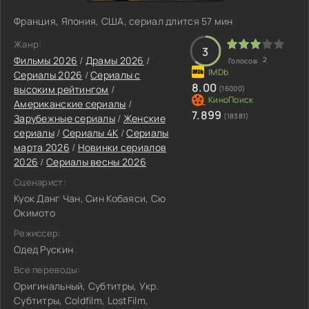
Франция, Япония, США, сериал длится 57 мин
Жанр:
3
Фильмы 2026
/
Драмы 2026
/
2
Голосов:
Сериалы 2026
/
Сериалы с
8.00
высоким рейтингом
/
(16000)
Американские сериалы
/
7.899
(18381)
Зарубежные сериалы
/
Женские
сериалы
/
Сериалы 4K
/
Сериалы
марта 2026
/
Новинки сериалов
2026
/
Сериалы весны 2026
Сценарист:
Куок Данг Чан, Син Кобаяси, Сю
Окимото
Режиссер:
Одед Рускин
Все переводы:
Оригинальный, Субтитры, Укр.
Субтитры, Coldfilm, LostFilm,