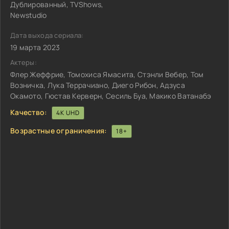
Дублированный, TVShows,
Newstudio
Дата выхода сериала:
19 марта 2023
Актеры:
Флер Жеффрие, Томохиса Ямасита, Стэнли Вебер, Том
Возничка, Лука Террачиано, Диего Рибон, Адзуса
Окамото, Гюстав Керверн, Сесиль Буа, Макико Ватанабэ
Качество:
4K UHD
Возрастные ограничения:
18+