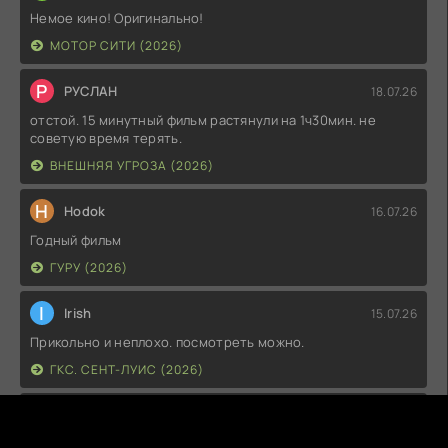
Немое кино! Оригинально!
МОТОР СИТИ (2026)
Р
РУСЛАН
18.07.26
отстой. 15 минутный фильм растянули на 1ч30мин. не
советую время терять.
ВНЕШНЯЯ УГРОЗА (2026)
H
Hodok
16.07.26
Годный фильм
ГУРУ (2026)
I
Irish
15.07.26
Прикольно и неплохо. посмотреть можно.
ГКС. СЕНТ-ЛУИС (2026)
Г
Гость максим
14.07.26
фильм не тот