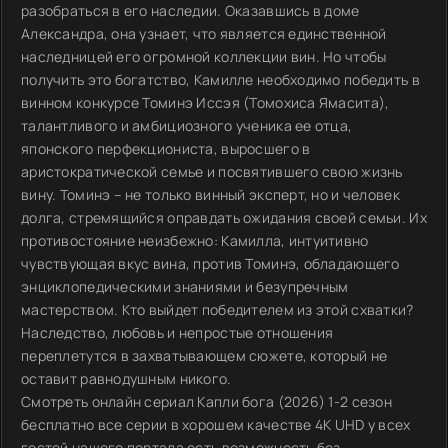
разобраться в его наследии. Оказавшись в доме
Александра, она узнает, что является единственной
наследницей его огромной коллекции вин. Но чтобы
получить это богатство, Камилле необходимо победить в
винном конкурсе Томинэ Иссэя (Томохиса Ямасита),
талантливого и амбициозного ученика ее отца,
японского перфекциониста, выросшего в
аристократической семье и посвятившего свою жизнь
вину. Томинэ – не только винный эксперт, но и человек
долга, стремящийся оправдать ожидания своей семьи. Их
противостояние неизбежно: Камилла, интуитивно
чувствующая вкус вина, против Томинэ, обладающего
энциклопедическими знаниями и безупречным
мастерством. Кто выйдет победителем из этой схватки?
Наследство, любовь и непростые отношения
переплетутся в захватывающем сюжете, который не
оставит равнодушным никого.
Смотреть онлайн сериал Капли бога (2026) 1-2 сезон
бесплатно все серии в хорошем качестве 4K UHD у всех
гостей нашего портала есть возможность без