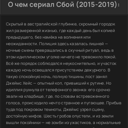
О чем сериал Сбой (2015-2019):
Скрытый в австралийской глубинке, скромный городок
жил размеренной жизнью, где каждый день был копией
предыдущего, без намёка на волнения или
неожиданности. Полиция здесь казалась лишней —
ночные смены превращались в скучный ритуал, ведь в
этом идиллическом уголке ничего не тревожило покой.
Всё же порядок соблюдался неукоснительно, и участок
каждую ночь освещался присутствием дежурного. В
такую спокойную ночь, полную тишины, пост занял
Джеймс Хейс — опытный коп, привыкший к рутине. Но
идиллия рухнула от телефонного звонка: его срочно
звали на кладбище, где, по словам встревоженного
голоса, происходило нечто странное и пугающее. Прибыв
туда под покровом темноты, Джеймс узрел сцену,
достойную мифов. Шесть гробов опустели, и из земли
вышли покойники — не зомби из ужастиков, а нормальные