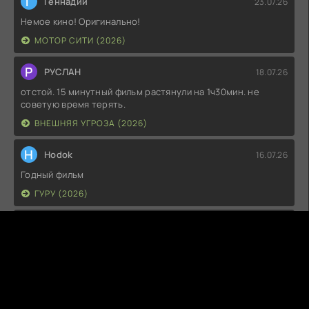
Г
Геннадий
23.07.26
Немое кино! Оригинально!
МОТОР СИТИ (2026)
Р
РУСЛАН
18.07.26
отстой. 15 минутный фильм растянули на 1ч30мин. не
советую время терять.
ВНЕШНЯЯ УГРОЗА (2026)
H
Hodok
16.07.26
Годный фильм
ГУРУ (2026)
I
Irish
15.07.26
Прикольно и неплохо. посмотреть можно.
ГКС. СЕНТ-ЛУИС (2026)