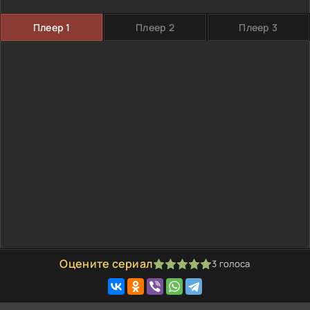
Плеер 1
Плеер 2
Плеер 3
Оцените сериал
3
голоса
100
1
2
3
4
5