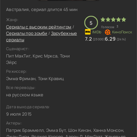
Австралия, сериал длится 45 мин
Жанр:
5
Сериалы с высоким рейтингом
/
3
Голосов:
Сериалы про зомби
/
Зарубежные
7.2
6.29
сериалы
(23000)
(2414)
Сценарист:
Пит МакТиг, Крис Мркса, Тони
Эйрс
Режиссер:
Эмма Фриман, Тони Кравиц
Все переводы:
на русском языке
Дата выхода сериала:
9 июля 2015
Актеры:
Патрик Браммелл, Эмма Бут, Шон Кинэн, Ханна Монсон,
Джон Лири, Роджер Корсер, Аарон Л. МакГрат, Женевьев