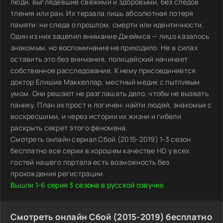
люди, выглядевшие свежими и здоровыми, без следов
тления или ран. Их терзала лишь абсолютная потеря
памяти: ни следа о прошлом, смерти или идентичности.
Один из них зацепил внимание Джеймса — лицо казалось
знакомым, но воспоминание не приходило. Не в силах
оставить это без внимания, полицейский начинает
собственное расследование. К нему присоединяется
доктор Елишиа Маккеллар, местный медик с пытливым
умом. Они решают не разглашать дело, чтобы не вызвать
панику. План их прост и логичен: найти людей, знакомых с
воскресшими, и через истории их жизни и гибели
раскрыть секрет этого феномена.
Смотреть онлайн сериал Сбой (2015-2019) 1-3 сезон
бесплатно все серии в хорошем качестве HD у всех
гостей нашего портала есть возможность без
прохождения регистрации.
Вышли 1-6 серия 3 сезона в русской озвучке.
Смотреть онлайн Сбой (2015-2019) бесплатно