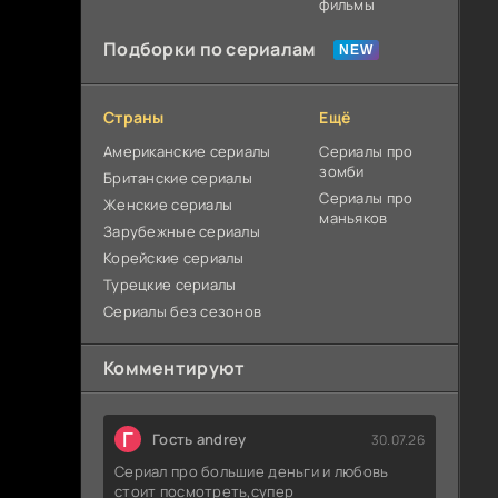
фильмы
Подборки по сериалам
Страны
Ещё
Американские сериалы
Сериалы про
зомби
Британские сериалы
Сериалы про
Женские сериалы
маньяков
Зарубежные сериалы
Корейские сериалы
Турецкие сериалы
Сериалы без сезонов
Комментируют
Г
Гость andrey
30.07.26
Сериал про большие деньги и любовь
стоит посмотреть,супер