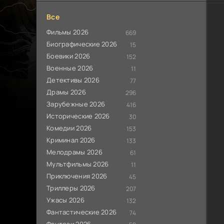
Все
Фильмы 2026
669
Биографические 2026
15
Боевики 2026
152
Военные 2026
11
Детективы 2026
77
Драмы 2026
296
Зарубежные 2026
416
Исторические 2026
30
Комедии 2026
153
Криминал 2026
133
Мелодрамы 2026
61
Мультфильмы 2026
11
Приключения 2026
45
Триллеры 2026
207
Ужасы 2026
132
Фантастические 2026
74