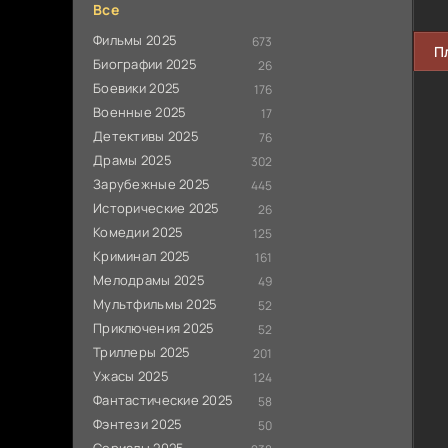
Все
Фильмы 2025
673
П
Биографии 2025
26
Боевики 2025
176
Военные 2025
17
Детективы 2025
76
Драмы 2025
302
Зарубежные 2025
445
Исторические 2025
26
Комедии 2025
125
Криминал 2025
161
Мелодрамы 2025
49
Мультфильмы 2025
52
Приключения 2025
52
Триллеры 2025
201
Ужасы 2025
124
Фантастические 2025
58
Фэнтези 2025
50