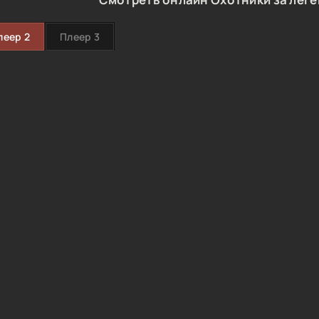
леер 2
Плеер 3