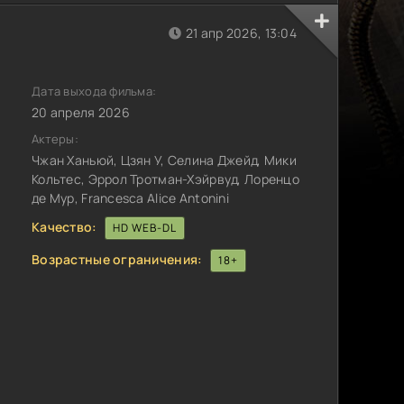
21 апр 2026, 13:04
Дата выхода фильма:
20 апреля 2026
Актеры:
Чжан Ханьюй, Цзян У, Селина Джейд, Мики
Кольтес, Эррол Тротман-Хэйрвуд, Лоренцо
де Мур, Francesca Alice Antonini
Качество:
HD WEB-DL
Возрастные ограничения:
18+