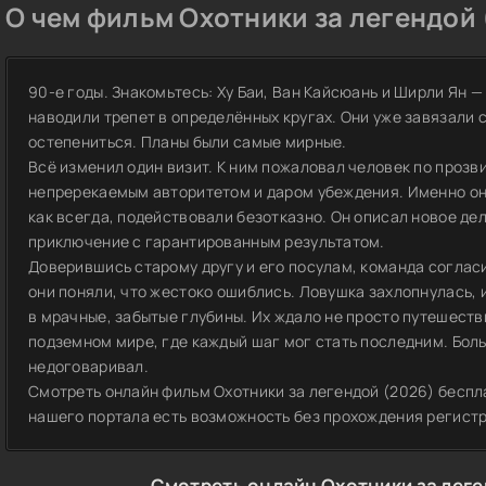
О чем фильм Охотники за легендой 
90-е годы. Знакомьтесь: Ху Баи, Ван Кайсюань и Ширли Ян —
наводили трепет в определённых кругах. Они уже завязали 
остепениться. Планы были самые мирные.
Всё изменил один визит. К ним пожаловал человек по прозв
непререкаемым авторитетом и даром убеждения. Именно он к
как всегда, подействовали безотказно. Он описал новое дел
приключение с гарантированным результатом.
Доверившись старому другу и его посулам, команда согласи
они поняли, что жестоко ошиблись. Ловушка захлопнулась, 
в мрачные, забытые глубины. Их ждало не просто путешеств
подземном мире, где каждый шаг мог стать последним. Боль
недоговаривал.
Смотреть онлайн фильм Охотники за легендой (2026) беспла
нашего портала есть возможность без прохождения регист
Смотреть онлайн Охотники за леге