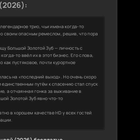
(2026):
 легендарное трио, чьи имена когда-то
со своим опасным ремеслом, решив, что пора
ищу Большой Золотой Зуб — личность с
огда-то ввёл их в этот бизнес. Его слова,
о как пустяковое, почти курортное
лась на «последний выход». Но очень скоро
и единственным путём к спасению стал спуск
ие, а отчаянная гонка за выживание в
шой Золотой Зуб явно что-то
тно в хорошем качестве HD у всех гостей
рации.
ндой (2026) бесплатно