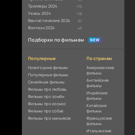
Триллеры 2024
175
Ужасы 2024
118
Фантастические 2024
67
Фэнтези 2024
43
Подборки по фильмам
Популярные
По странам
Новогодние фильмы
Американские
фильмы
Популярные фильмы
Английские
Cемейные фильмы
фильмы
Фильмы про любовь
Индийские
Фильмы про зомби
фильмы
Фильмы про космос
Китайские
Фильмы про собак
фильмы
Фильмы про маньяков
Французские
фильмы
Итальянские