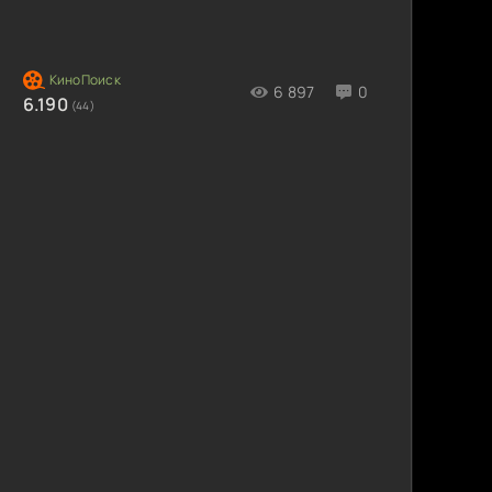
6 897
0
6.190
)
(44)