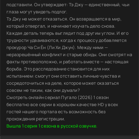
подставили. Он утверждает: Тэ Джу — единственный, чьи
глаза могут увидеть подлог.
Тэ Джу не может отказаться. Он возвращается в мир,
который отвергал, и начинает изучать дело снова.
Каждая деталь теперь выглядит под другим углом. И его
трудности удваиваются, когда к процессу добавляется
прокурор Ча Си Ён (Ли Хи Джун). Между ними —
неразрешённый конфликт и старые обиды. Они смотрят на
факты противоположно, и работать вместе — настоящая
борьба. Это расследование становится для них
испытанием: смогут они отставить личные чувства и
сосредоточиться на деле, которое может оказаться
совсем не таким, как они думали?
Смотреть онлайн сериал Пугало (2026) 1 сезон
бесплатно все серии в хорошем качестве HD у всех
гостей нашего портала есть возможность без
прохождения регистрации.
Вышла 1 серия 1 сезона в русской озвучке.