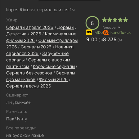
Корея Южная, сериал длится 1 ч
Жанр:
5
Сериалы апреля 2026
/
Дорамы
/
4
Голосов:
Детективы 2026
/
Криминальные
9.00
8.335
фильмы 2026
/
Фильмы-триллеры
(9)
(6)
2026
/
Сериалы 2026
/
Новинки
сериалов 2026
/
Зарубежные
сериалы
/
Сериалы с высоким
рейтингом
/
Корейские сериалы
/
Сериалы без сезонов
/
Сериалы
про маньяков
/
Фильмы 2026
/
Сериалы весны 2026
Сценарист:
Ли Джи-хён
Режиссер:
Пак Чун-у
Все переводы:
на русском языке