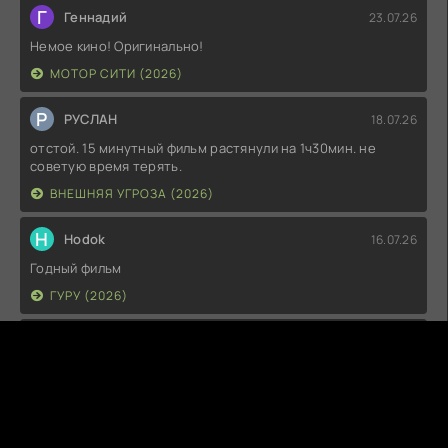
Г
Геннадий
23.07.26
Немое кино! Оригинально!
МОТОР СИТИ (2026)
Р
РУСЛАН
18.07.26
отстой. 15 минутный фильм растянули на 1ч30мин. не
советую время терять.
ВНЕШНЯЯ УГРОЗА (2026)
H
Hodok
16.07.26
Годный фильм
ГУРУ (2026)
I
Irish
15.07.26
Прикольно и неплохо. посмотреть можно.
ГКС. СЕНТ-ЛУИС (2026)