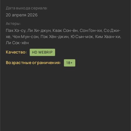
Дата выхода сериала:
20 апреля 2026
Актеры:
Пак Хэ-су, Ли Хи-джун, Квак Сон-ён, Сон Гон-хи, Со Джи-
хе, Чон Мун-сон, Пэк Хён-джин, Ю Сын-мок, Ким Хван-хи,
Ли Сок-хён
Качество:
HD WEBRIP
Возрастные ограничения:
18+