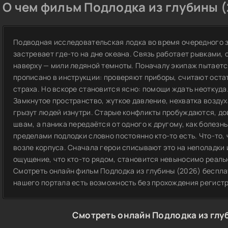
О чем фильм Подлодка из глубины (
Подводная исследовательская лодка во время очередного з
застревает где-то на дне океана. Связь работает рывками, 
наверху — мили ледяной темноты. Поначалу экипаж пытается
прописано в инструкции: проверяют приборы, считают оста
страха. Но вскоре становится ясно: помощи ждать неоткуда
Замкнутое пространство, жуткое давление, нехватка воздух
грызут людей изнутри. Старые конфликты пробуждаются, д
швам, а паника передаётся от одного к другому, как болезн
пределами подлодки словно постоянно кто-то есть. Что-то, 
возле корпуса. Сначала герои списывают это на неполадки
ощущение, что кто-то рядом, становится невыносимо реаль
Смотреть онлайн фильм Подлодка из глубины (2026) беспла
нашего портала есть возможность без прохождения регист
Смотреть онлайн Подлодка из глу