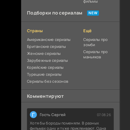
фильмы
Подборки по сериалам
Страны
Ещё
Американские сериалы
Сериалы про
зомби
Британские сериалы
Сериалы про
Женские сериалы
маньяков
Зарубежные сериалы
Корейские сериалы
Турецкие сериалы
Сериалы без сезонов
Комментируют
Г
Гость Сергей
07.08.26
Хотя бы бороды поменяли. В разных
фильмах одну и туже приклеивают. Одна