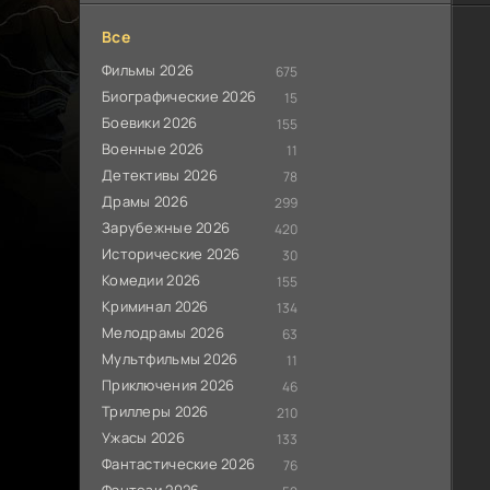
Все
Фильмы 2026
675
Биографические 2026
15
Боевики 2026
155
Военные 2026
11
Детективы 2026
78
Драмы 2026
299
Зарубежные 2026
420
Исторические 2026
30
Комедии 2026
155
Криминал 2026
134
Мелодрамы 2026
63
Мультфильмы 2026
11
Приключения 2026
46
Триллеры 2026
210
Ужасы 2026
133
Фантастические 2026
76