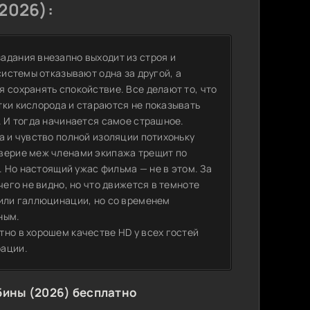
2026):
адания внезапно выходит из строя и
системы отказывают одна за другой, а
 сохранять спокойствие. Все делают то, что
тки кислорода и стараются не показывать
. И тогда начинается самое страшное.
а и чувство полной изоляции потихоньку
оверие меж членами экипажа трещит по
ь. Но настоящий ужас фильма — не в этом. За
чего не видно, но что движется в темноте
 или галлюцинации, но со временем
ным.
тно в хорошем качестве HD у всех гостей
рации.
бины (2026) бесплатно