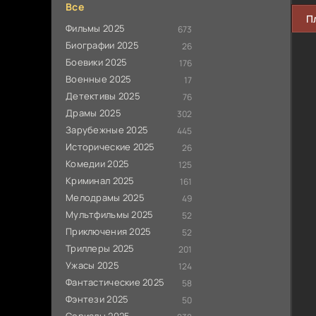
Все
П
Фильмы 2025
673
Биографии 2025
26
Боевики 2025
176
Военные 2025
17
Детективы 2025
76
Драмы 2025
302
Зарубежные 2025
445
Исторические 2025
26
Комедии 2025
125
Криминал 2025
161
Мелодрамы 2025
49
Мультфильмы 2025
52
Приключения 2025
52
Триллеры 2025
201
Ужасы 2025
124
Фантастические 2025
58
Фэнтези 2025
50