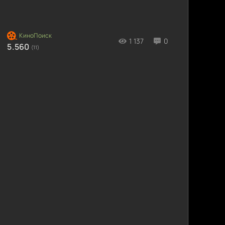
1 137
0
5.560
(11)