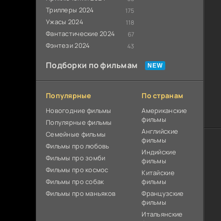
Триллеры 2024
175
Ужасы 2024
118
Фантастические 2024
67
Фэнтези 2024
43
Подборки по фильмам
Популярные
По странам
Новогодние фильмы
Американские
фильмы
Популярные фильмы
Английские
Cемейные фильмы
фильмы
Фильмы про любовь
Индийские
Фильмы про зомби
фильмы
Фильмы про космос
Китайские
Фильмы про собак
фильмы
Фильмы про маньяков
Французские
фильмы
Итальянские