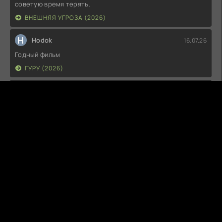
советую время терять.
ВНЕШНЯЯ УГРОЗА (2026)
H
Hodok
16.07.26
Годный фильм
ГУРУ (2026)
I
Irish
15.07.26
Прикольно и неплохо. посмотреть можно.
ГКС. СЕНТ-ЛУИС (2026)