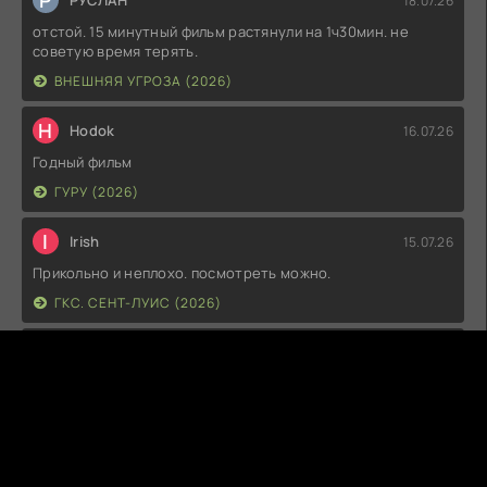
Р
РУСЛАН
18.07.26
отстой. 15 минутный фильм растянули на 1ч30мин. не
советую время терять.
ВНЕШНЯЯ УГРОЗА (2026)
H
Hodok
16.07.26
Годный фильм
ГУРУ (2026)
I
Irish
15.07.26
Прикольно и неплохо. посмотреть можно.
ГКС. СЕНТ-ЛУИС (2026)
Г
Гость максим
14.07.26
фильм не тот
ЭТО ХИТ! (2026)