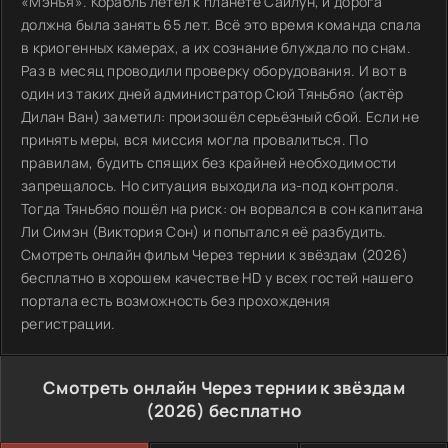
«Мэнъя». Корабль летел к планете Сайлун, и дорога
должна была занять 65 лет. Всё это время команда спала
в криогенных камерах, а их сознание блуждало по снам.
Раз в месяц проводили проверку оборудования. И вот в
один из таких дней администратор Сюй Тяньбяо (актёр
Дилан Ван) заметил: произошёл серьёзный сбой. Если не
принять меры, вся миссия могла провалиться. По
правилам, будить спящих без крайней необходимости
запрещалось. Но ситуация выходила из-под контроля.
Тогда Тяньбяо пошёл на риск: он ворвался в сон капитана
Ли Симэн (Виктория Сон) и попытался её разбудить.
Смотреть онлайн фильм Через тернии к звёздам (2026)
бесплатно в хорошем качестве HD у всех гостей нашего
портала есть возможность без прохождения
регистрации.
Смотреть онлайн Через тернии к звёздам
(2026) бесплатно