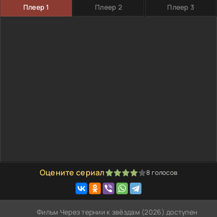
Плеер 1
Плеер 2
Плеер 3
Оцените сериал
8
голосов
80
1
2
3
4
5
Фильм Через тернии к звёздам (2026) доступен