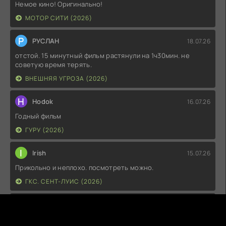
Немое кино! Оригинально!
МОТОР СИТИ (2026)
Р
РУСЛАН
18.07.26
отстой. 15 минутный фильм растянули на 1ч30мин. не
советую время терять.
ВНЕШНЯЯ УГРОЗА (2026)
H
Hodok
16.07.26
Годный фильм
ГУРУ (2026)
I
Irish
15.07.26
Прикольно и неплохо. посмотреть можно.
ГКС. СЕНТ-ЛУИС (2026)
Г
Гость максим
14.07.26
фильм не тот