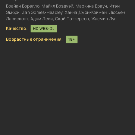
Брайан Борелло, Майкл Брэдуэй, Маркина Браун, Итэн
Эмбри, Zan Gomes-Headley, Ханна Джон-Кэймен, Люсьен
Лависконт, Адам Леви, Скай Паттерсон, Жасмин Лув
Качество:
HD WEB-DL
Возрастные ограничения:
18+