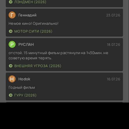
ЛЭНДМЕН (2026)
Г
Геннадий
23.07.26
Немое кино! Оригинально!
МОТОР СИТИ (2026)
Р
РУСЛАН
18.07.26
отстой. 15 минутный фильм растянули на 1ч30мин. не
советую время терять.
ВНЕШНЯЯ УГРОЗА (2026)
H
Hodok
16.07.26
Годный фильм
ГУРУ (2026)
I
Irish
15.07.26
Прикольно и неплохо. посмотреть можно.
ГКС. СЕНТ-ЛУИС (2026)